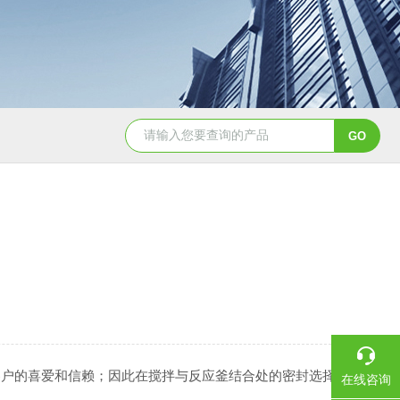
GSH-0.5L0.5L不锈钢磁力密封聚酯反应釜
GS
客户的喜爱和信赖；因此在搅拌与反应釜结合处的密封选择
在线咨询