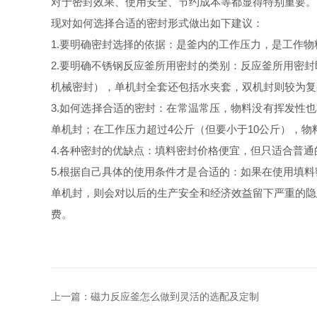
对于密封效果、使用安全、节约成本等都显得特别重要。
现对如何选择合适的密封形式做出如下建议：
1.
要明确密封选择的依据：是釜内的工作压力，是工作物
2.
要明确不锈钢反应釜所用密封的类别：反应釜所用密封
机械密封），单机封全套还包括水夹套，双机封则较为复
3.
如何选择合适的密封：在常温常压，物料没有挥发性也
单机封；在工作压力超过
4
公斤（但要小于
10
公斤），物
4.
各种密封的优缺点：填料密封价格便宜，但只适合普通
5.
根据自己具体的使用条件才是合适的：如果在使用填料
单机封，则会对以后的生产安全和经济效益留下严重的隐
费。
上一篇：
磁力反应釜怎么做到灵活的选配及定制