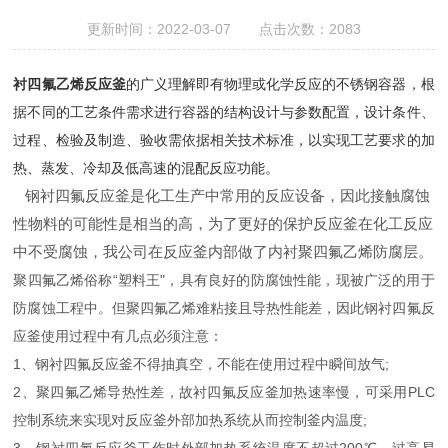
更新时间：2022-03-07 点击次数：2083
衬四氟乙烯反应釜
的广义理解即有物理或化学反应的不锈钢容器，根
据不同的工艺条件需求进行容器的结构设计与参数配置，设计条件、
过程、检验及制造、验收需依据相关技术标准，以实现工艺要求的加
热、蒸发、冷却及低高速的混配反应功能。
钢衬四氟反应釜是化工生产中常用的反应设备，因此接触腐蚀
性物料的可能性是相当的高，为了更好的保护反应釜在化工反应
中不受腐蚀，我公司在反应釜内部做了内衬聚四氟乙烯防腐层。
聚四氟乙烯俗称“塑料王"，具有良好的防腐蚀性能，现被广泛的用于
防腐蚀工程中。但聚四氟乙烯难粘接且导热性能差，因此钢衬四氟反
应釜使用过程中有几点必须注意：
1、钢衬四氟反应釜不得抽真空，不能在使用过程中瞬间放气;
2、聚四氟乙烯导热性差，故衬四氟反应釜加热速率慢，可采用PLC
控制系统来实现对反应釜外部加热系统从而控制釜内温度;
3、钢衬四氟反应釜工作时外部加热系统温度不超过200℃，过高易