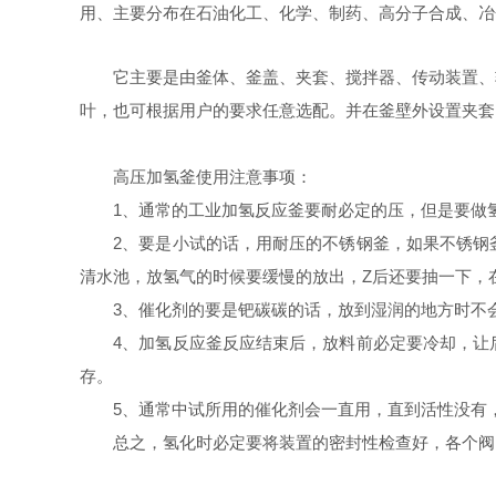
用、主要分布在石油化工、化学、制药、高分子合成、冶
它主要是由釜体、釜盖、夹套、搅拌器、传动装置、轴
叶，也可根据用户的要求任意选配。并在釜壁外设置夹套
高压加氢釜使用注意事项：
1、通常的工业加氢反应釜要耐必定的压，但是要做
2、要是小试的话，用耐压的不锈钢釜，如果不锈钢釜
清水池，放氢气的时候要缓慢的放出，Z后还要抽一下，
3、催化剂的要是钯碳碳的话，放到湿润的地方时不会
4、加氢反应釜反应结束后，放料前必定要冷却，让后
存。
5、通常中试所用的催化剂会一直用，直到活性没有，
总之，氢化时必定要将装置的密封性检查好，各个阀门