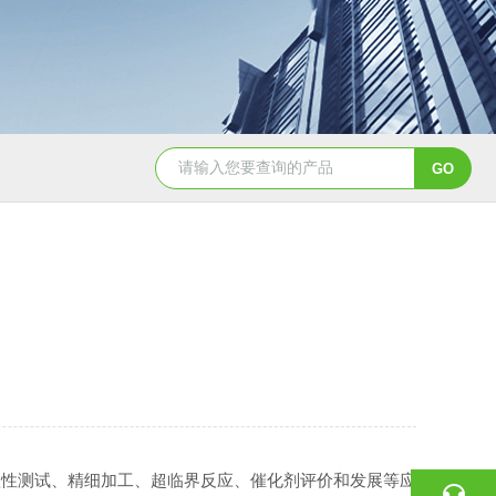
GSH-0.5L0.5L不锈钢磁力密封聚酯反应釜
GS
蚀性测试、精细加工、超临界反应、催化剂评价和发展等应