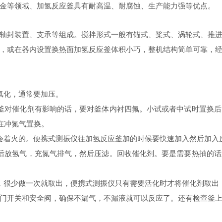
金等领域、加氢反应釜具有耐高温、耐腐蚀、生产能力强等优点。
封装置、支承等组成。搅拌形式一般有锚式、桨式、涡轮式、推进
，或在器内设置换热面加氢反应釜体积小巧，整机结构简单可靠，
氢化，通常要加压。
对催化剂有影响的话，要对釜体内衬四氟。小试或者中试时置换后
在冲氮气置换。
着火的。便携式测振仪往加氢反应釜加的时候要快速加入然后加入
放氢气，充氮气排气，然后压滤。回收催化剂。要是需要热抽的话
很少做一次就取出，便携式测振仪只有需要活化时才将催化剂取出
开关和安全阀，确保不漏气，不漏液就可以反应了。还有检查釜上