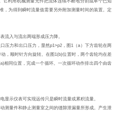
。它利用机械测量元件把流体连续不断地分割成单个已知
准，为得到瞬时流量值需要另外附加测量时间的装置。定
仪表流入与流出两端形成压力降。
入口压力和出口压力，显然
p1>p2
，图
1
（
a
）下方齿轮在两
带动，顺时针方向旋转。在图
1(b)
位置时，两个齿轮均在差
(a)
相同位置，完成一个循环。一次循环动作排出四个由齿
以电显示仪表可实现远传只是瞬时流量或累积流量。
活动测量件和静止测量室之间的缝隙泄漏量所形成。产生泄