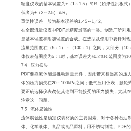
精度仪表的基本误差为±（
1
～
1.5
）％
R
（如弹性刮板式
低者为±（
2
～
2.5
）％
R
。
重复性误差一般为基本误差的
1
／
5
～
1
／
2
。
在全部流量仪表中
PDF
是精度最高的一类。制造厂所列规
是基本误差和附加误差的合成。在选型及使用中要针对现
流量范围度在（
5
：
1
）～（
100
：
1
）之间，大部分（
10
体仪表范围度为
5
：
1
时，基本误差为±
0.2
％
R;
范围度为
10
7.4
压力损失
PDF
要靠流体能量推动测量元件，因此带来相当高的压
体的压力损失在
20
～
100kPa
之间；低气压用仪表，腰轮
要正确选择仪表勿使其达到不能接受的压力损失，尤其
注意这一问题。
7.5
流体腐蚀性
流体腐蚀性是确定仪表材质的主要因素。对于各种石油
体、化学液体、食品或食品原料，用不锈钢制造。
PDF
的