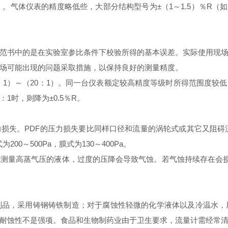
）。气体仪表的精度略低些，大部分结构型号为±（
1
～
1.5
）％
R
（如
范书中的是在实验室参比条件下校验所得的基本误差。实际使用现
场可能出现的问题采取措施，以保持良好的测量精度。
：
1
）～（
20
：
1
）。同一台仪表额定较高精度等级时所得范围度较低
：
1
时，则降为±
0.5
％
R
。
力损失。
PDF
的压力损失要比同样口径和流量的涡轮式或其它又阻碍
式为
200
～
500Pa
，膜式为
130
～
400Pa
。
在测量高蒸气压的液体，过度的压降会导致气蚀。若气蚀持续存在会
制品，采用铸钢铸铁制造；对于腐蚀性轻微的化学液体以及冷温水，
耐蚀性不是强项。食品和生物制药业由于卫生要求，流量计需经常