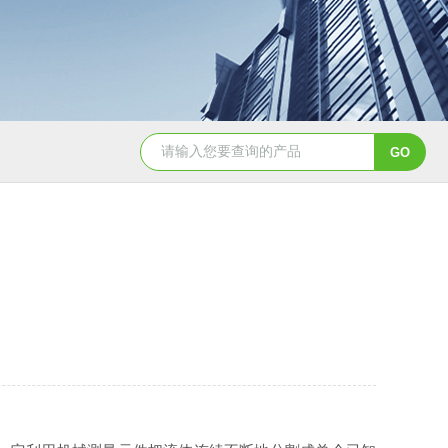
GSH-0.5L0.5L不锈钢磁力密封聚酯反应釜
GS