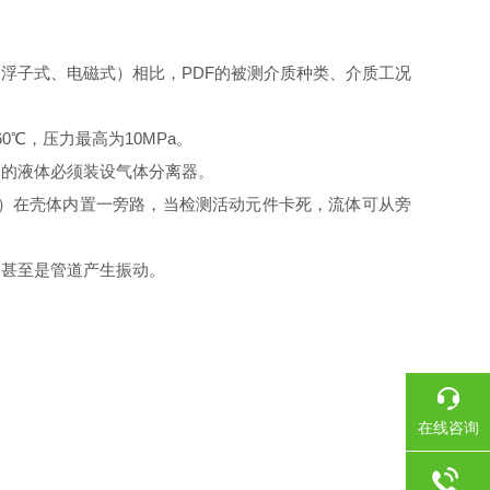
、浮子式、电磁式）相比，
PDF
的被测介质种类、介质工况
60
℃，压力最高为
10MPa
。
体的液体必须装设气体分离器。
）在壳体内置一旁路，当检测活动元件卡死，流体可从旁
，甚至是管道产生振动。
在线咨询