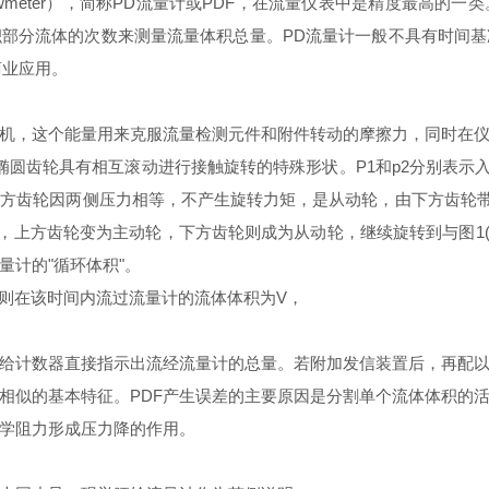
owmeter
），简称
PD
流量计或
PDF
，在流量仪表中是精度最高的一类
积部分流体的次数来测量流量体积总量。
PD
流量计一般不具有时间基
商业应用。
机，这个能量用来克服流量检测元件和附件转动的摩擦力，同时在
椭圆齿轮具有相互滚动进行接触旋转的特殊形状。
P1
和
p2
分别表示
上方齿轮因两侧压力相等，不产生旋转力矩，是从动轮，由下方齿轮
，上方齿轮变为主动轮，下方齿轮则成为从动轮，继续旋转到与图
1
量计的
"
循环体积
"
。
则在该时间内流过流量计的流体体积为
V
，
给计数器直接指示出流经流量计的总量。若附加发信装置后，再配
相似的基本特征。
PDF
产生误差的主要原因是分割单个流体体积的
学阻力形成压力降的作用。