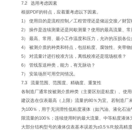
7.2
选用考虑因素
根据
PDF
的特点，应着重考虑以下因素。
1
） 使用目的是流程控制／工程管理还是储运交接／财贸
2
） 操作是连续测量还是间歇测量？使用的最高流量、常
3
） 最高、常用、最小工作温度和压力，允许的压损各位
4
） 被测介质的种类和特点，包括粘度、腐蚀性、夹带物
5
） 对流量计进行校准方法，离线校准还是现场校准？
6
） 管线泵送种类，能力，有无脉动？
7
） 安装场所可用空间情况。
7.3
流量范围、范围度、精确度、重复性
各制造厂通常按被测介质种类（主要区别是粘度）、使用
建议选在仪表最高（上限）流量的
80
％为宜。若制造厂
为
100
％，用于无润滑性低粘度液体（如汽油、液化石油
限流量的
100
％；连续使用时的最大流量、中等粘度液体
大部分结构型号的液体仪表基本误差为
±
0.5
％
R;
较高精度