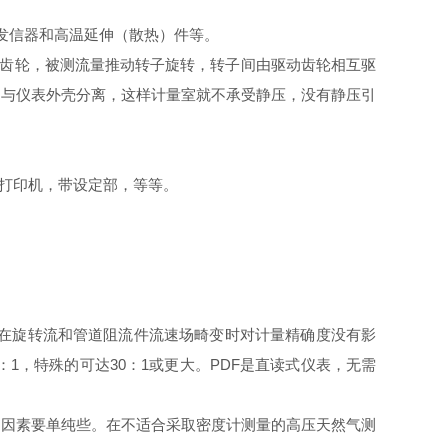
发信器和高温延伸（散热）件等。
齿轮，被测流量推动转子旋转，转子间由驱动齿轮相互驱
，与仪表外壳分离，这样计量室就不承受静压，没有静压引
打印机，带设定部，等等。
在旋转流和管道阻流件流速场畸变时对计量精确度没有影
：
1
，特殊的可达
30
：
1
或更大。
PDF
是直读式仪表，无需
响因素要单纯些。在不适合采取密度计测量的高压天然气测