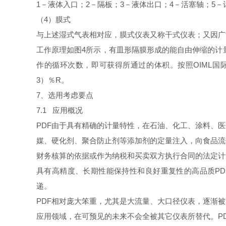
1
－液体入口；
2
－隔板；
3
－液体出口；
4
－活塞轴；
5
－
（
4
）膜式
与上述湿式气表相对应，膜式仪表又称干式仪表；又因广
工作原理如图
4
所示，有皿形隔膜形成的能自由伸缩的计
作的循环次数，即可获得所通过的体积。按照
OIML
国
3
）％
R
。
7
、选用考虑要点
7.1
应用概况
PDF
由于具有精确的计量特性，在石油、化工、涂料、医
媒、硬化剂、聚合防止剂等添加剂的定量注入，向食品流
财务核算的依据或作为纳税和买卖双方执行合同的法定计
具有高精度、长期性能保持性和良好重复性的高品质
PD
递。
PDF
相对庞大笨重，尤其是大流量、大口径仪表，逐渐被
应用领域，在可预见的未来不会全被其它仪表所替代。
P