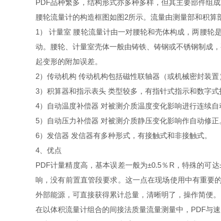
PDF
品种繁多，结构形式亦多种多样，但其主要部件组成
腰轮流量计的构造框图如图
2
所示。流量由测量部和积算
1
） 计量室 腰轮流量计由一对腰轮和壳体构成，两腰轮
动。腰轮、计量室壳体一般由铸铁、铸钢或不锈钢制成，
起变形的附加误差。
2
）传动机构 传动机构包括磁性联轴器（或机械密封装
3
）积算器和指示表头 类型较多，有指针式指示和数字
4
）自动温度补偿器 对被测介质温度变化影响进行连续
5
）自动压力补偿器 对被测介质静压变化影响作自动修正
6
）发信器 发信器有多种形式，有接触式和非接触式。
4
、优点
PDF
计量精度高，基本误差一般为±
0.5
％
R
，特殊的可达
响，没有前置直管段要求。这一点在现场使用中有重要
外部能源，可直接获得累计总量，清晰明了，操作简便。
在以体积流量计组合的间接法质量流量测量中，
PDF
与速