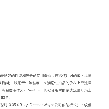
仪表良好的性能和较长的使用寿命，连续使用时的最大流量
则选定：以用于中等粘度、有润滑性油品的仪表上限流量
，高粘度液体为
75
％
-85
％；间歇使用时的最大流量可为上
～
60
％。
达到±
0.05
％
R
（如
Dresser Wayne
公司的刮板式）；较低