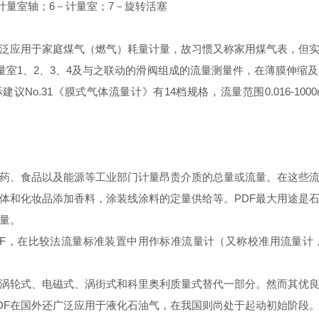
计量室轴；
6
－计量室；
7
－旋转活塞
泛应用于家庭煤气（燃气）耗量计量，故习惯又称家用煤气表，但
量室
1
、
2
、
3
、
4
及与之联动的滑阀组成的流量测量件，在薄膜伸缩及
际建议
No.31
《膜式气体流量计》有
14
档规格，流量范围
0.016-1000
药、食品以及能源等工业部门计量昂贵介质的总量或流量。在这些
体和化妆品添加香料，涂装线涂料的定量供给等。
PDF
最大用途是
量。
F
，在比较法流量标准装置中用作标准流量计（又称校准用流量计
涡轮式、电磁式、涡街式和科里奥利质量式替代一部分。然而其优
DF
在国外还广泛应用于液化石油气，在我国则尚处于起动初始阶段