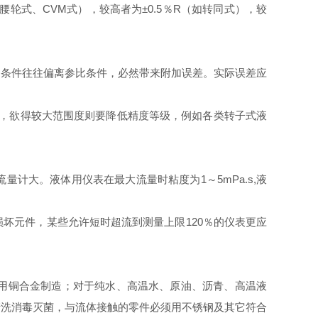
腰轮式、
CVM
式），较高者为±
0.5
％
R
（如转同式），较
场条件往往偏离参比条件，必然带来附加误差。实际误差应
，欲得较大范围度则要降低精度等级，例如各类转子式液
流量计大。液体用仪表在最大流量时粘度为
1
～
5mPa.s,
液
损坏元件，某些允许短时超流到测量上限
120
％的仪表更应
用铜合金制造；对于纯水、高温水、原油、沥青、高温液
清洗消毒灭菌，与流体接触的零件必须用不锈钢及其它符合