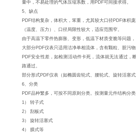
量中，不易处理的气体压缩系数，用
PDF
可间接求得。
5
、缺点
PDF
结构复杂，体积大，笨重，尤其较大口径
PDF
体积庞
（温度、压力）、口径局限性较大，适应范围窄。
由于高温下零件热膨胀、变形，低温下材质变脆等问题，
大部分
PDF
仪表只适用洁净单相流体，含有颗粒、脏污物
PDF
安全性差，如检测活动件卡死，流体就无法通过，
路通过。
部分形式
PDF
仪表（如椭圆齿轮式、腰轮式、旋转活塞式
6
、分类
PDF
品种繁多，可按不同原则分类。按测量元件结构分类
1
） 转子式
2
） 刮板式
3
） 旋转活塞式
4
） 膜式等