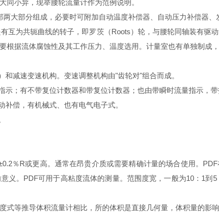
大同小异，现举腰轮流量计作为范例说明。
部两大部分组成，必要时可附加自动温度补偿器、自动压力补偿器、
是有互为共轭曲线的转子，即罗茨（
Roots
）轮，与腰轮同轴装有驱动
要根据流体腐蚀性及其工作压力、温度选用。计量室也有单独制成
置）和减速变速机构。变速调整机构由
"
齿轮对
"
组合而成。
式指示；有不带复位计数器和带复位计数器；也由带瞬时流量指示，带
自动补偿，有机械式、也有电气电子式。
。
±
0.2
％
R
或更高。通常在昂贵介质或需要精确计量的场合使用。
PDF
的意义。
PDF
可用于高粘度流体的测量。范围度宽，一般为
10
：
1
到
5
度式等推导体积流量计相比，所的体积是直接几何量，体积量的影