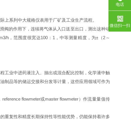
电话
实际上系列中大规格仪表用于厂矿及工业生产流程。
微信扫一扫
滑阀的作用下，连续将气体从入口送至出口，测出这种动
m3/h
，范围度很宽达
100
：
1
，中等测量精度，为±（
2
～
流程工业中进药液注入、抽出或混合配比控制，化学液中触
石油制品等的储运交接和分发等计量，这些应用领域可作为
，
reference flowmeter
或
master flowmeter
）作流量量值传
良的重复性和精度长期保持性等性能优势，仍能保持着许多
。