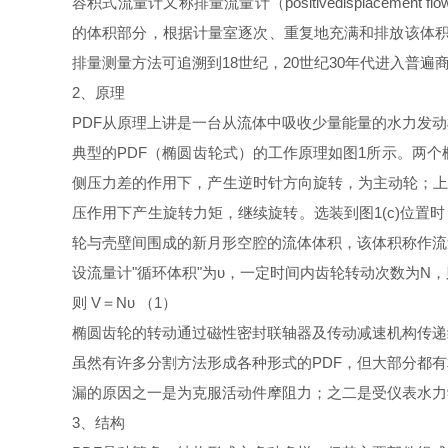
容积式流量计又称排量流量计（
positivedisplacement fl
的体积部分，根据计量室逐次、重复地充满和排放该体
排量测量方法可追溯到
18
世纪，
20
世纪
30
年代进入普遍
2
、原理
PDF
从原理上讲是一台从流体中吸收少量能量的水力发动
典型的
PDF
（椭圆齿轮式）的工作原理如图
1
所示。两个
侧压力差的作用下，产生逆时针方向旋转，为主动轮；
压作用下产生旋转力矩，继续旋转。选装到图
1(c)
位置时
轮与壳壁间围成的新月形空腔的流体体积，该体积称作流
设流量计
"
循环体积
"
为υ，一定时间内齿轮转动次数为
N
，
则
V
＝
N
υ （
1
）
椭圆齿轮的转动通过磁性密封联轴器及传动减速机构传递
虽然有许多分割方法形成各种形式的
PDF
，但大部分都有
漏的原因之一是为克服活动件摩阻力；之二是受仪表水力
3
、结构