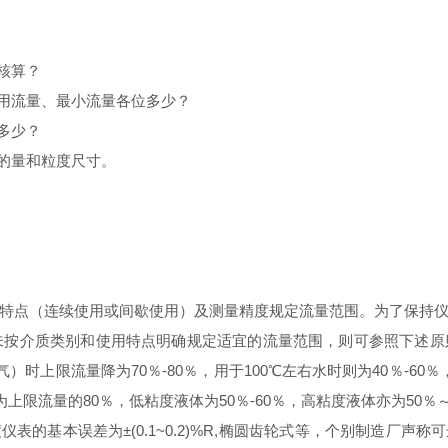
核算？
用流量、最小流量各位多少？
多少？
的量和粒度尺寸。
特点（连续使用或间歇使用）及测量精度规定流量范围。为了保持
未按介质类别和使用特点明确规定适宜的流量范围，则可参照下述原
气）时上限流量降为
70
％
-80
％，用于
100
℃左右水时则为
40
％
-60
％
为上限流量的
80
％，低粘度液体为
50
％
-60
％，高粘度液体亦为
50
％
仪表的基本误差为±
(0.1~0.2)%R,
椭圆齿轮式等，个别制造厂声称可