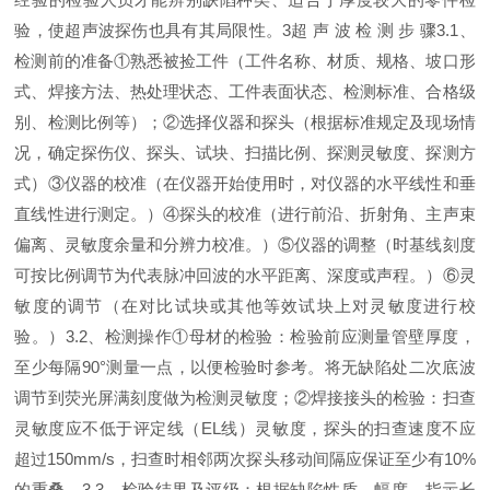
验，使超声波探伤也具有其局限性。
3
超 声 波 检 测 步 骤
3.1
、
检测前的准备①熟悉被捡工件（工件名称、材质、规格、坡口形
式、焊接方法、热处理状态、工件表面状态、检测标准、合格级
别、检测比例等）；②选择仪器和探头（根据标准规定及现场情
况，确定探伤仪、探头、试块、扫描比例、探测灵敏度、探测方
式）③仪器的校准（在仪器开始使用时，对仪器的水平线性和垂
直线性进行测定。）④探头的校准（进行前沿、折射角、主声束
偏离、灵敏度余量和分辨力校准。）⑤仪器的调整（时基线刻度
可按比例调节为代表脉冲回波的水平距离、深度或声程。）⑥灵
敏度的调节（在对比试块或其他等效试块上对灵敏度进行校
验。）
3.2
、检测操作①母材的检验：检验前应测量管壁厚度，
至少每隔
90
°测量一点，以便检验时参考。将无缺陷处二次底波
调节到荧光屏满刻度做为检测灵敏度；②焊接接头的检验：扫查
灵敏度应不低于评定线（
EL
线）灵敏度，探头的扫查速度不应
超过
150mm/s
，扫查时相邻两次探头移动间隔应保证至少有
10%
的重叠。
3.3
、检验结果及评级：根据缺陷性质、幅度、指示长