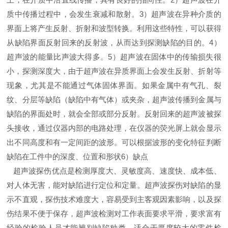
质中传播过程中，会发生衰减和散射。
3
）超声波在异种介质的
界面上将产生反射、折射和波型转换。利用这些特性，可以获得
从缺陷界面反射回来的反射波，从而达到探测缺陷的目的。
4
）
超声波的能量比声波大得多。
5
）超声波在固体中的传输损失很
小，探测深度大，由于超声波在异质界面上会发生反射、折射等
现象，尤其是不能通过气体固体界面。如果金属中有气孔、裂
纹、分层等缺陷（缺陷中有气体）或夹杂，超声波传播到金属与
缺陷的界面处时，就会全部或部分反射。反射回来的超声波被探
头接收，通过仪器内部的电路处理，在仪器的荧光屏上就会显示
出不同高度和有一定间距的波形。可以根据波形的变化特征判断
缺陷在工件中的深度、位置和形状
6
）缺点
超声波探伤优点是检测厚度大、灵敏度高、速度快、成本低、
对人体无害，能对缺陷进行定位和定量。超声波探伤对缺陷的显
示不直观，探伤技术难度大，容易受到主客观因素影响，以及探
伤结果不便于保存，超声波检测对工作表面要求平滑，要求富有
经验的检验人员才能辨别缺陷种类、适合于厚度较大的零件检