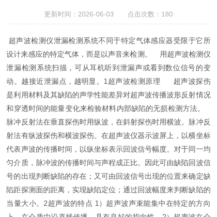
更新时间：2026-06-03 点击次数：180
超声波检测仪泄漏检测系统不同于特定气体感应器受限于它所
设计来感应的特定气体，而是以声音来检测。
用超声波检测仪
泄漏检测系统扫描，可从耳机听到泄漏声或看到数位信号的变
动。越接近泄漏点，越明显。
1
超声波检测原理
超声波探伤
是利用材料及其缺陷的声学性能差异对超声波传播波形反射情况
和穿透时间的能量变化来检验材料内部缺陷的无损检测方法。
脉冲反射法在垂直探伤时用纵波，在斜射探伤时用横波。脉冲反
射法有纵波探伤和横波探伤。在超声波仪器示波屏上，以横坐标
代表声波的传播时间，以纵坐标表示回波信号幅度。对于同一均
匀介质，脉冲波的传播时间与声程成正比。因此可由缺陷回波信
号的出现判断缺陷的存在；又可由回波信号出现的位置来确定缺
陷距探测面的距离，实现缺陷定位；通过回波幅度来判断缺陷的
当量大小。
2
超声波的特点
1
）超声波声束能集中在特定的方向
上，在介质中沿直线传播，具有良好的指向性。
2
）超声波在介