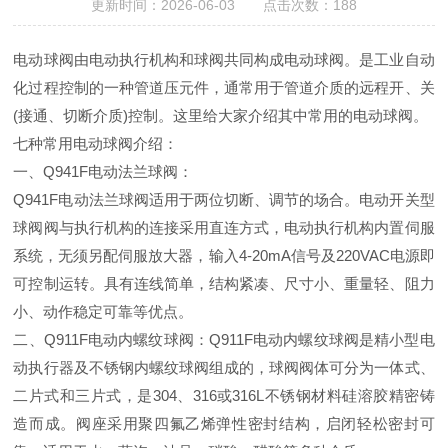
更新时间：2026-06-03 点击次数：188
电动球阀由电动执行机构和球阀共同构成电动球阀。是工业自动
化过程控制的一种管道压元件，通常用于管道介质的远程开、关
(
接通、切断介质
)
控制。这里给大家介绍其中常用的电动球阀。
七种常用电动球阀介绍：
一、
Q941F
电动法兰球阀：
Q941F
电动法兰球阀适用于两位切断、调节的场合。电动开关型
球阀阀与执行机构的连接采用直连方式，电动执行机构内置伺服
系统，无须另配伺服放大器，输入
4-20mA
信号及
220VAC
电源即
可控制运转。具有连线简单，结构紧凑、尺寸小、重量轻、阻力
小、动作稳定可靠等优点。
二、
Q911F
电动内螺纹球阀：
Q911F
电动内螺纹球阀是精小型电
动执行器及不锈钢内螺纹球阀组成的，球阀阀体可分为一体式、
二片式和三片式，是
304
、
316
或
316L
不锈钢材料硅溶胶精密铸
造而成。阀座采用聚四氟乙烯弹性密封结构，启闭轻松密封可