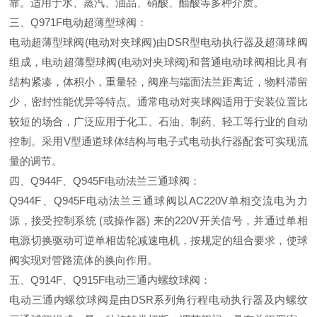
靠。适用于水、蒸汽、油品、硝酸、醋酸等多种介质。
三、
Q971F
电动超薄型球阀：
电动超薄型球阀
(
电动对夹球阀
)
由
DSR
型电动执行器及超薄球阀
组成，电动超薄型球阀
(
电动对夹球阀
)
和普通电动球阀相比具有
结构紧凑，体积小，重量轻，阀座与端面法兰距离近，物料滞留
少，密封性能优异等特点。通常电动对夹球阀适用于安装位置比
较短的场合，广泛应用于化工、石油、制药、轻工等行业的自动
控制。采用
V
型通道球体结构与电子式电动执行器配套可实现流
量的调节。
四、
Q944F
、
Q945F
电动法兰三通球阀：
Q944F
、
Q945F
电动法兰三通球阀以
AC220V
单相交流电为力
源，接受控制系统
(
或操作器
)
来的
220V
开关信号，并通过单相
电源切换驱动可逆单相齿轮减速电机，按规定的组合要求，使球
阀实现对管路流体的换向作用。
五、
Q914F
、
Q915F
电动三通内螺纹球阀：
电动三通内螺纹球阀是由
DSR
系列角行程电动执行器及内螺纹