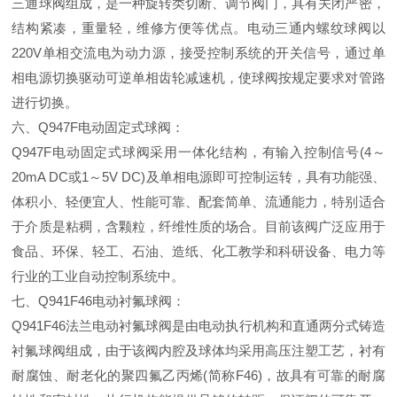
三通球阀组成，是一种旋转类切断、调节阀门，具有关闭严密，
结构紧凑，重量轻，维修方便等优点。电动三通内螺纹球阀以
220V
单相交流电为动力源，接受控制系统的开关信号，通过单
相电源切换驱动可逆单相齿轮减速机，使球阀按规定要求对管路
进行切换。
六、
Q947F
电动固定式球阀：
Q947F
电动固定式球阀采用一体化结构，有输入控制信号
(4
～
20mA DC
或
1
～
5V DC)
及单相电源即可控制运转，具有功能强、
体积小、轻便宜人、性能可靠、配套简单、流通能力，特别适合
于介质是粘稠，含颗粒，纤维性质的场合。目前该阀广泛应用于
食品、环保、轻工、石油、造纸、化工教学和科研设备、电力等
行业的工业自动控制系统中。
七、
Q941F46
电动衬氟球阀：
Q941F46
法兰电动衬氟球阀是由电动执行机构和直通两分式铸造
衬氟球阀组成，由于该阀内腔及球体均采用高压注塑工艺，衬有
耐腐蚀、耐老化的聚四氟乙丙烯
(
简称
F46)
，故具有可靠的耐腐