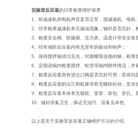
实验室反应釜
的日常检查维护保养
1、听减速机和电机声音是否正常，摸减速机、电机、机座
2、经常检查减速机有无漏油现象，轴封是否完好，检
3、检查安全阀、防爆膜、压力表、温度计等安全装置
4、经常倾听反应釜内有无异常的振动和响声；
5、保持搅拌轴清洁见光，对圆螺母连接的轴，检查搅
6、定期进锅内检查搅拌、蛇管等锅内附件情况，并紧
7、检查反应釜所有进出口阀是否完好可用，若有问
8、检查反应釜的法兰和机座等有无螺栓松动，安全
9、检查反应釜本体有无裂纹、变形、鼓包、穿孔、腐
10、做好设备卫生，保证无油污、设备见本色。
以上是关于实验室反应釜正确维护方法的介绍。