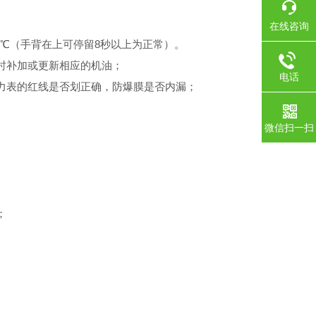
在线咨询
0℃（手背在上可停留8秒以上为正常）。
时补加或更新相应的机油；
电话
力表的红线是否划正确，防爆膜是否内漏；
微信扫一扫
；