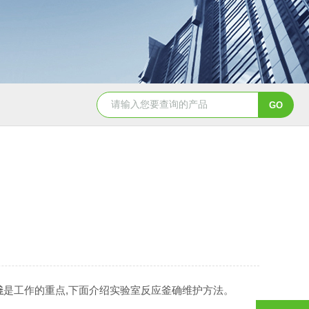
GSH-0.5L0.5L不锈钢磁力密封聚酯反应釜
GS
釜
是工作的重点,下面介绍实验室反应釜确维护方法。