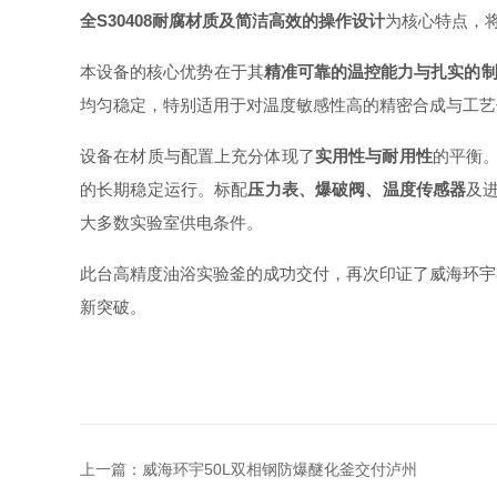
全S30408耐腐材质及简洁高效的操作设计
为核心特点，
本设备的核心优势在于其
精准可靠的温控能力与扎实的
均匀稳定，特别适用于对温度敏感性高的精密合成与工艺
设备在材质与配置上充分体现了
实用性与耐用性
的平衡
的长期稳定运行。标配
压力表、爆破阀、温度传感器
及
大多数实验室供电条件。
此台高精度油浴实验釜的成功交付，再次印证了威海环宇
新突破。
上一篇：
威海环宇50L双相钢防爆醚化釜交付泸州