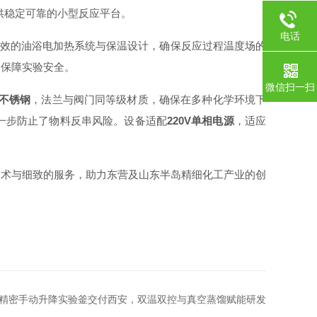
供稳定可靠的小型反应平台。
电话
效的油浴电加热系统与保温设计，确保反应过程温度场的
，保障实验安全。
微信扫一扫
8不锈钢
，法兰与阀门同等级材质，确保在多种化学环境下
一步防止了物料反串风险。设备适配
220V单相电源
，适应
技术与细致的服务，助力东营及山东半岛精细化工产业的创
5L精密手动升降实验釜交付西安，双温双控与真空蒸馏赋能研发