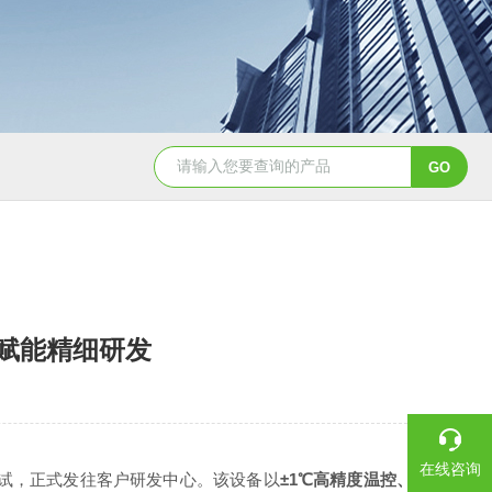
GSH-0.5L0.5L不锈钢磁力密封聚酯反应釜
GS
温赋能精细研发
在线咨询
测试，正式发往客户研发中心。该设备以
±1℃高精度温控、