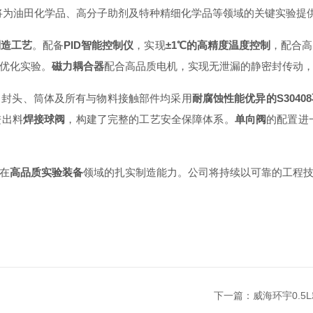
将为油田化学品、高分子助剂及特种精细化学品等领域的关键实验提
制造工艺
。配备
PID智能控制仪
，实现
±1℃的高精度温度控制
，配合高
优化实验。
磁力耦合器
配合高品质电机，实现无泄漏的静密封传动
。封头、筒体及所有与物料接触部件均采用
耐腐蚀性能优异的S3040
进出料
焊接球阀
，构建了
完整
的工艺安全保障体系。
单向阀
的配置进
在
高品质实验装备
领域的扎实制造能力。公司将持续以可靠的工程
下一篇：
威海环宇0.