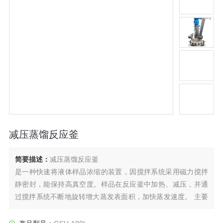
减压蒸馏反应釜
简要描述：
减压蒸馏反应釜
是一种快速将液体样品浓缩的装置，因搅拌系统采用磁力搅拌
静密封，能保持高真空度。样品在反应釜中加热、减压，并通
过搅拌系统不断地旋转增大蒸发表面积，加快蒸发速度。 主要
用于医药、化工和生物制药等行业的浓缩、结晶、干燥、分离
及溶媒回收。其原理为在真空条件下，恒温加热，搅拌系统的