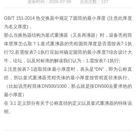
更新时间：2026-07-06 点击次数：127
GB/T 151-2014
热交换器中规定了圆筒的最小厚度
(
注意此厚度
为名义厚度
)
。
那么当换热器结构为釜式重沸器（又名再沸器）时，设备壳程筒
体壁厚怎么取？
1.
釜式重沸器的壳程圆筒厚度是否需按表
7-1
执
行
?2.
若需按表
7-1
执行应如何确定圆筒的最小厚度
?
综合设计大
牛，论坛，以及对标准的解读我们认为：
1.
需按表
7-1
执行
;
2.
注意按表
7-1
选取筒体最小厚度时，表头是“
DN
"，即为公称直
径，所以釜式重沸器壳程壳体的最小厚度按管程直径来执行。
（比如说壳程筒体
DN500/1000
，那么就是按
DN500
去要求他的
最小厚度）
在
3.1
定义部分有关于公称直径的定义以及釜式重沸器的特殊说
明。