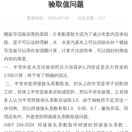
验取值问题
更新时间：2026-07-06 点击次数：147
螺旋导流板设置的原因：介质黏度较大或为了减少夹套内流体短
路。是不可以这样理解，水、水蒸汽基本上可以排除在外？螺旋
导流板可以用作加强圈计算，计算方法很简单，可以很好的降低
内筒的厚度。
一、半管夹套水压试验按照压力容器的
1.25
倍还是压力管道的
1.5
倍计算，终于有了明确的说法。
二、半管夹套焊接接头系数取值。封头上的半管是管子切割加
工的，筒体上半管是板条压制成型的，所以不存在纵缝。之前很
多人认为半管焊接接头系数应该取
1.0
。由于锅检所不监管这一
块结构，所以焊接接头系数有取
1.0
、
0.85
、
0.7
，遍地开花。同
理还有内、外盘管的焊接接头系数取值问题。
GB/T 150-2024
焊接接头系数取环焊缝的焊接接头系数；