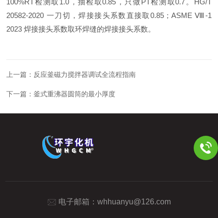
100%RT
检测取
1.0
，抽检取
0.85
，只做
PT
检测取
0.7
。
HG/T
20582-2020
一刀切，焊接接头系数直接取
0.85
；
ASME
Ⅷ
-1
2023
焊接接头系数取环焊缝的焊接接头系数。
上一篇：
反应釜磁力搅拌器调试全流程指南
下一篇：
釜式重沸器圆筒的最小厚度
电子邮箱：
whhuanyu@126.com