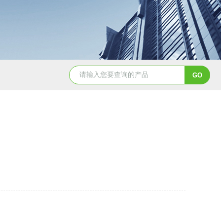
GSH-0.5L0.5L不锈钢磁力密封聚酯反应釜
GS