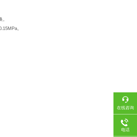
换。
15MPa。
在线咨询
电话