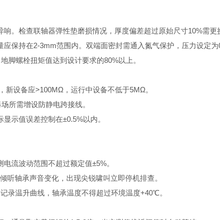
响。检查联轴器弹性垫磨损情况，厚度偏差超过原始尺寸10%需更
保持在2-3mm范围内。双端面密封需通入氮气保护，压力设定为0.
，地脚螺栓扭矩值达到设计要求的80%以上。
新设备应>100MΩ，运行中设备不低于5MΩ。
爆场所需增设防静电跨接线。
实际显示值误差控制在±0.5%以内。
测电流波动范围不超过额定值±5%。
意倾听轴承声音变化，出现尖锐啸叫立即停机排查。
记录温升曲线，轴承温度不得超过环境温度+40℃。