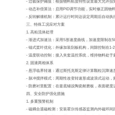
- 过载保护阈值：根据物料粘度特性设置最大允许扭矩，
- 动态补偿算法：启用PID调节功能，实时修正因物料
- 反转解缠机制：累计运行时间达设定周期后自动执
三、特殊工况应对方案
1. 高粘流体处理
- 渐进式加速法：采用S形速度曲线，加速度限制在50
- 锚式桨叶优化：外缘加装刮板机构，间隙控制在1-
- 温度联动控制：接入夹套温控系统，维持物料处于最
2. 固液两相体系
- 悬浮临界转速：通过斯托克斯定律计算颗粒沉降速度
- 脉冲搅拌模式：周期性改变转速形成波浪式运动，频率
- 防磨衬里配置：在釜底铺设陶瓷耐磨板，表面硬度达
四、安全防护强化措施
1. 多重预警机制
- 磁耦合退磁检测：安装霍尔传感器监测内外磁环间