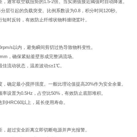
通常取空载扭矩的1.5-2倍。当实测值接近阈值时自动降速。
分层引起的负载突变。比例系数设为0.8，积分时间120秒。
行短时反转，有效防止纤维状物料缠绕桨叶。
rpm/s以内，避免瞬间剪切过热导致物料变性。
2mm，确保紧贴釜壁形成完整涡流场。
佳流动状态，温差波动≤±1℃。
，确定最小搅拌强度。一般比理论值提高20%作为安全余量。
设置为0.5Hz，占空比50%，有效防止底部堆积。
到HRC60以上，延长使用寿命。
距，超过安全距离立即切断电源并声光报警。