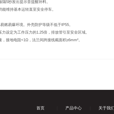
每隔5秒发出提示音提醒补料。
仍能维持基本运转直至安全停车。
用于易燃易爆环境。外壳防护等级不低于IP55。
力设定为工作压力的1.25倍，排放管引至安全区域。
接地电阻<1Ω，法兰间跨接线截面积≥6mm²。
首页
产品中心
关于我