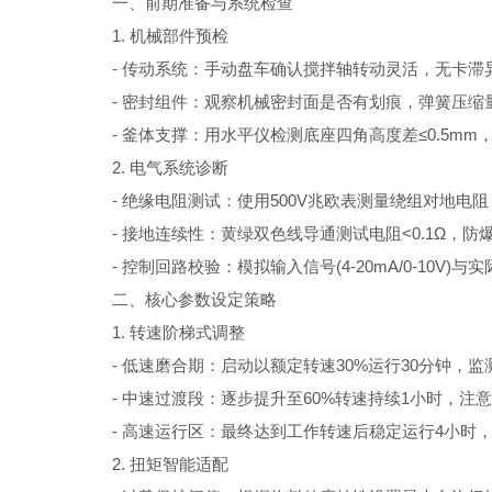
一、前期准备与系统检查
1. 机械部件预检
- 传动系统：手动盘车确认搅拌轴转动灵活，无卡滞异
- 密封组件：观察机械密封面是否有划痕，弹簧压缩量应
- 釜体支撑：用水平仪检测底座四角高度差≤0.5mm
2. 电气系统诊断
- 绝缘电阻测试：使用500V兆欧表测量绕组对地电阻，
- 接地连续性：黄绿双色线导通测试电阻<0.1Ω，防
- 控制回路校验：模拟输入信号(4-20mA/0-10V)与
二、核心参数设定策略
1. 转速阶梯式调整
- 低速磨合期：启动以额定转速30%运行30分钟，监
- 中速过渡段：逐步提升至60%转速持续1小时，注
- 高速运行区：最终达到工作转速后稳定运行4小时，
2. 扭矩智能适配