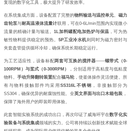
复现的数字化工具，极大提升了研发效率。
在系统集成方面，设备配置了完整的
物料输送与温控单元
。
磁力
齿轮泵
与
耐高温液体流量计
联用，可在0-6L/min范围内实现微小
流量的精确计量与输送。
1L加料罐配电加热炉与保温
，可为热
敏性物料提供稳定的预热。
5P工业冷水机
则同时为磁力密封与
夹套盘管提供循环冷却，确保系统长期稳定运行。
为工艺适应性，设备标配
两套可互换的搅拌器
——
螺带式（0-
100RPM）与桨式（0-300RPM）
，分别适用于高粘度与低粘度
物料。
手动升降翻转装置
配合
福马轮
，使釜体操作灵活便捷。所
有与物料接触部件均采用
SS316L不锈钢
，非接触部分为
SS304，确保优异的耐腐蚀性能。全
英文界面与出口木箱包装
，
保障了海外用户的即装即用体验。
此套智能实验系统的成功出口，再次印证了威海环宇在
数字化实
验装备与系统集成
领域的实力。公司将持续以创新技术赋能全球
科研探索，成为国际用户值得信赖的装备合作伙伴。