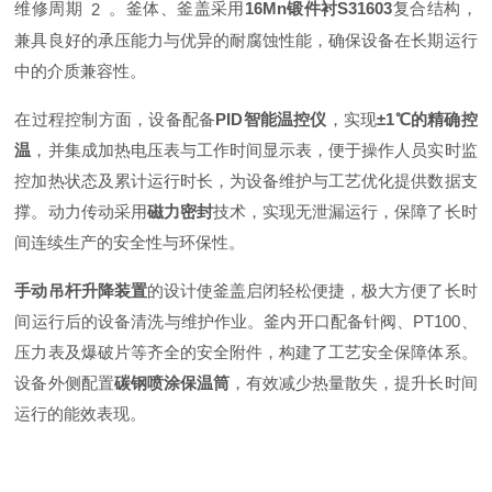
维修周期
。釜体、釜盖采用
16Mn锻件衬S31603
复合结构，
2
兼具良好的承压能力与优异的耐腐蚀性能，确保设备在长期运行
中的介质兼容性。
在过程控制方面，设备配备
PID智能温控仪
，实现
±1℃的精确控
温
，并集成加热电压表与工作时间显示表，便于操作人员实时监
控加热状态及累计运行时长，为设备维护与工艺优化提供数据支
撑。动力传动采用
磁力密封
技术，实现无泄漏运行，保障了长时
间连续生产的安全性与环保性。
手动吊杆升降装置
的设计使釜盖启闭轻松便捷，极大方便了长时
间运行后的设备清洗与维护作业。釜内开口配备针阀、PT100、
压力表及爆破片等齐全的安全附件，构建了工艺安全保障体系。
设备外侧配置
碳钢喷涂保温筒
，有效减少热量散失，提升长时间
运行的能效表现。