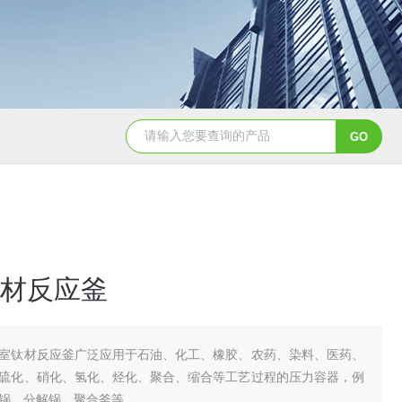
GSH-0.5L0.5L不锈钢磁力密封聚酯反应釜
GS
材反应釜
室钛材反应釜广泛应用于石油、化工、橡胶、农药、染料、医药、
硫化、硝化、氢化、烃化、聚合、缩合等工艺过程的压力容器，例
锅、分解锅、聚合釜等。