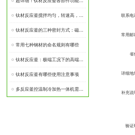
超详细！钛材反应釜各部件功能特点全分享
钛材反应釜搅拌均匀，转速高，可搅拌粘度不大的物料
联系电
钛材反应釜的三种密封方式：磁力密封，机械密封，填料密封
常用邮
常用七种钢材的命名规则有哪些
省
钛材反应釜：极端工况下的高端化工装备核心之选
详细地
钛材反应釜有哪些使用注意事项
多反应釜控温制冷加热一体机需注意安装过程有那些
补充说
验证