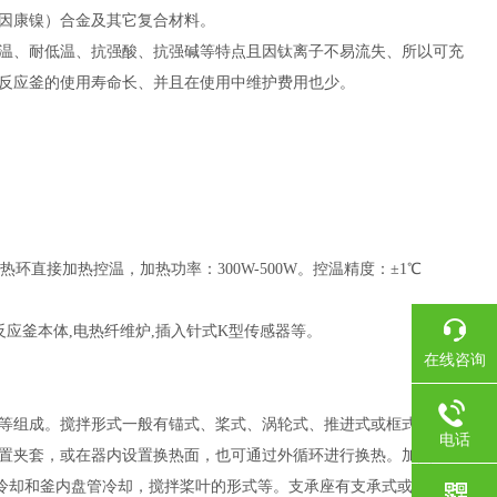
因康镍）合金及其它复合材料。
温、耐低温、抗强酸、抗强碱等特点且因钛离子不易流失、所以可充
反应釜的使用寿命长、并且在使用中维护费用也少。
环直接加热控温，加热功率：300W-500W。控温精度：±1℃
质反应釜本体,电热纤维炉,插入针式K型传感器等。
在线咨询
等组成。搅拌形式一般有锚式、桨式、涡轮式、推进式或框式等，搅
电话
置夹套，或在器内设置换热面，也可通过外循环进行换热。加热方式
套冷却和釜内盘管冷却，搅拌桨叶的形式等。支承座有支承式或耳式支