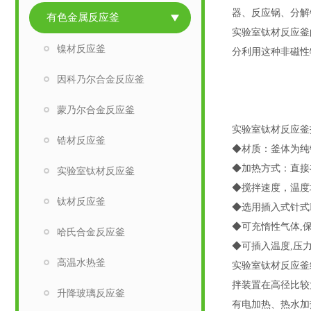
器、反应锅、分解
有色金属反应釜
实验室钛材反应釜
镍材反应釜
分利用这种非磁性
因科乃尔合金反应釜
蒙乃尔合金反应釜
实验室钛材反应釜
锆材反应釜
◆材质：釜体为纯钛
◆加热方式：直接在
实验室钛材反应釜
◆搅拌速度，温度均
钛材反应釜
◆选用插入式针式K
◆可充惰性气体,
哈氏合金反应釜
◆可插入温度,压力
高温水热釜
实验室钛材反应釜
拌装置在高径比较
升降玻璃反应釜
有电加热、热水加