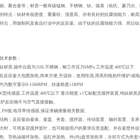
锅、聚合釜等；材质一般有碳锰钢、不锈钢、钛、镍基（哈氏、蒙乃尔、
的特点：钛材有低密度、重量轻、强度高、亦有良好的抗腐蚀能力，耐高
特点，用做制药及食品行业中的反应釜。由于钛的抗腐蚀能力强、所以钛
技术参数：
材质,操作台面为316L不锈钢，耐工作压力6MPa.工作温度:400℃以下.
反应釜大包围加热,简单方便,升温快，使用性强,用系列电热纤维炉/或电热
为数字显示0-1500RPM，转速精度±1RPM
型传感器,工作温度:400℃以下 显示精度:±1℃标配含搅拌装置,纯钛材
保护反应物不与空气直接接触。
,PH值,电导率传感器,保证准确测量相关数据。
结构；反应釜由釜体、釜盖、夹套、搅拌器、传动装置、轴封装置、支承
大时，可用多层搅拌桨叶，也可根据用户的要求任意选配。并在釜壁外设
热、导热油循环加热、远红外加热、外(内)盘管加热等，冷却方式为夹