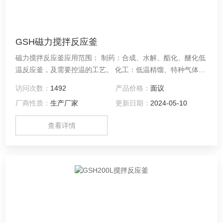
GSH磁力搅拌反应釜
磁力搅拌反应釜应用范围： 制药：合成、水解、酯化、醚化低
温反应釜，及需要控温的工艺。 化工：低温精馏、特种气体提
纯、橡胶粉碎、低温研磨。 电子：零部件的低温环境试验，及
访问次数：
1492
产品价格：
面议
其它产品的低温保存。 金属处理：低温冷冻处理、低温沾火、
厂商性质：
生产厂家
更新日期：
2024-05-10
低温冷冻装配。 航空航天：热真空试验、热沉试验、零部件的
环境模拟试验。
查看详情