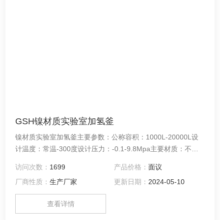
GSH镍材质实验室加氢釜
镍材质实验室加氢釜主要参数：公称容积：1000L-20000L设
计温度：常温-300度设计压力：-0.1-9.8Mpa主要材质：不锈
钢S30408，S31603，S32168，有色金属C-276，C22，镍
访问次数：
1699
产品价格：
面议
材，锆材，钛材，蒙耐尔合金。加热方式：电加热，水循环，
厂商性质：
生产厂家
更新日期：
2024-05-10
油循环，蒸汽循环，远红外线加热等。搅拌形式：推进式、桨
式、锚式、涡轮式，还可根据实际情况和用户要求确定搅拌
查看详情