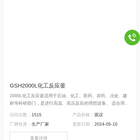
GSH2000L化工反应釜
2000L化工反应釜适用于石油、化工、医药、农药、冶金、建
材等科研部门，是进行高温、高压反应的理想设备。 适合用于
各种易燃易爆、剧毒、贵重介质及其它渗透力*的化学介质进行
访问次数：
1515
产品价格：
面议
反应，是有机合成、高分子材料聚合、食品等工艺中进行硫
厂商性质：
生产厂家
更新日期：
2024-05-10
化、氟化、氢化、氧化等反应Z理想的无泄漏反应设备。
查看详情