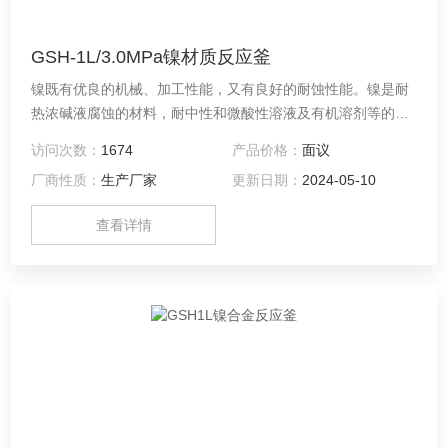
GSH-1L/3.0MPa镍材质反应釜
镍既有优良的机械、加工性能，又有良好的耐蚀性能。镍是耐
热浓碱液腐蚀的材料，耐中性和微酸性溶液及有机溶剂等的腐
蚀。对水、海水、高温干氟和各类食品的抗腐蚀性良好。 镍材
访问次数：
1674
产品价格：
面议
质反应釜通常是用镍作薄层衬里或复合板的复层，广泛用于碱
厂商性质：
生产厂家
更新日期：
2024-05-10
反应行业。
查看详情