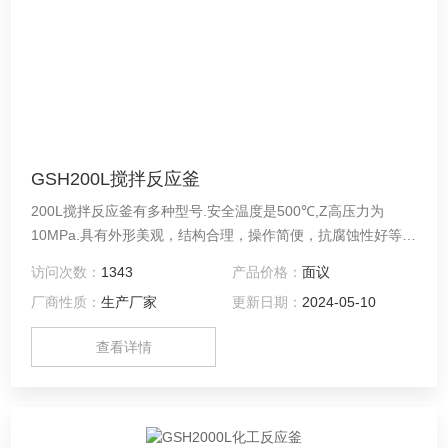
GSH200L搅拌反应釜
200L搅拌反应釜有多种型号.安全温度是500℃,Z高压力为
10MPa.具有外形美观，结构合理，操作简便，抗腐蚀性好等特
点，是高校实验室，环境监测，卫生防疫，质量监督等科研领
访问次数：
1343
产品价格：
面议
域做样品消化处理的理想产品。咨询！
厂商性质：
生产厂家
更新日期：
2024-05-10
查看详情