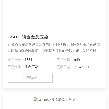
GSH1L镍合金反应釜
1L镍合金反应釜反应釜采用静密封结构，搅拌器与电机传动间
采用磁力偶合器联接，由于其无接触的传递力矩，以静密封取
代动密封，能*解决以前机械密封与填料密封无法解决的泄漏问
访问次数：
1631
产品价格：
面议
题，使整个介质各搅拌部件*处于密封的状态中进行工作。
厂商性质：
生产厂家
更新日期：
2024-05-10
查看详情