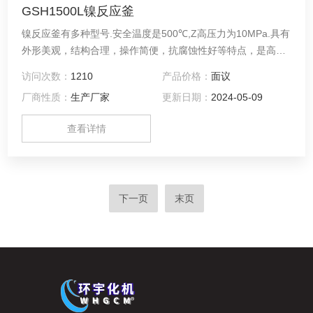
GSH1500L镍反应釜
镍反应釜有多种型号.安全温度是500℃,Z高压力为10MPa.具有
外形美观，结构合理，操作简便，抗腐蚀性好等特点，是高校
实验室，环境监测，卫生防疫，质量监督等科研领域做样品消
访问次数：
1210
产品价格：
面议
化处理的理想产品。咨询！
厂商性质：
生产厂家
更新日期：
2024-05-09
查看详情
下一页
末页