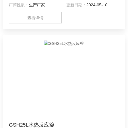
厂商性质：
生产厂家
更新日期：
2024-05-10
环，蒸汽循环，远红外线加热等。搅拌形式：推进式、桨式、
锚式、涡轮式，还可根据实际情况和用户要求确定搅拌
查看详情
GSH25L水热反应釜