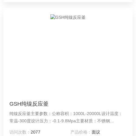
GSH纯镍反应釜
纯镍反应釜主要参数：公称容积：1000L-20000L设计温度：
常温-300度设计压力：-0.1-9.8Mpa主要材质：不锈钢
S30408，S31603，S32168，有色金属C-276，C22，镍材，
访问次数：
2077
产品价格：
面议
锆材，钛材，蒙耐尔合金。加热方式：电加热，水循环，油循