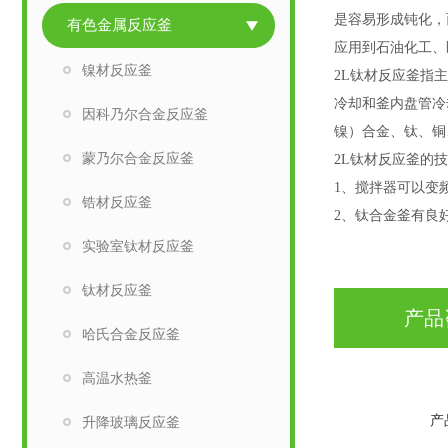
是容易形成钝化，
有色金属反应釜
应用到石油化工、
镍材反应釜
2L钛材反应釜指
冷却和釜内盘管冷
因科乃尔合金反应釜
镍）合金、钛、铜
蒙乃尔合金反应釜
2L钛材反应釜的
1、搅拌器可以变
锆材反应釜
2、钛合金釜有良
实验室钛材反应釜
钛材反应釜
产品
哈氏合金反应釜
高温水热釜
产
升降玻璃反应釜