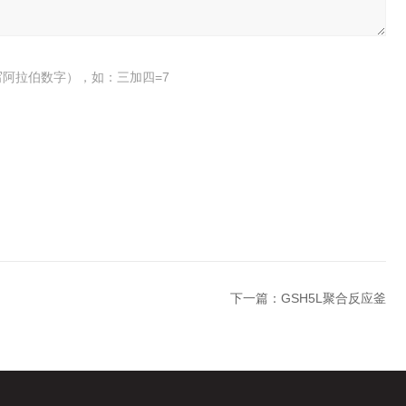
阿拉伯数字），如：三加四=7
下一篇：
GSH5L聚合反应釜