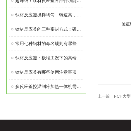
超详细！钛材反应釜各部件功能特点全分享
钛材反应釜搅拌均匀，转速高，可搅拌粘度不大的物料
验证
钛材反应釜的三种密封方式：磁力密封，机械密封，填料密封
常用七种钢材的命名规则有哪些
钛材反应釜：极端工况下的高端化工装备核心之选
钛材反应釜有哪些使用注意事项
多反应釜控温制冷加热一体机需注意安装过程有那些
上一篇：
FCH大