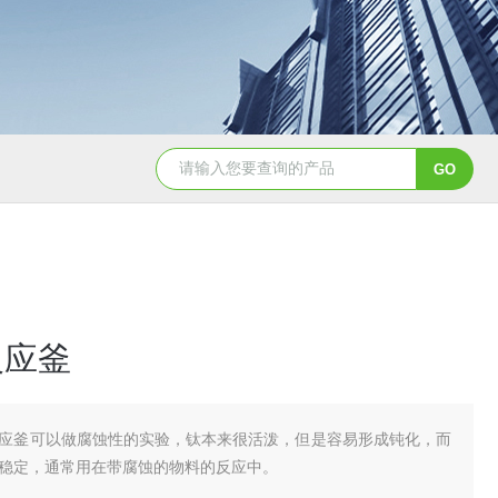
GSH-0.5L0.5L不锈钢磁力密封聚酯反应釜
GS
反应釜
应釜可以做腐蚀性的实验，钛本来很活泼，但是容易形成钝化，而
稳定，通常用在带腐蚀的物料的反应中。