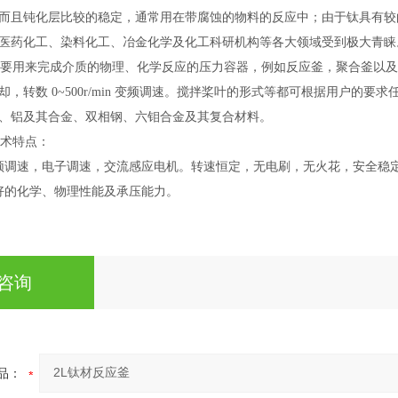
而且钝化层比较的稳定，通常用在带腐蚀的物料的反应中；由于钛具有较
医药化工、染料化工、冶金化学及化工科研机构等各大领域受到极大青睐
主要用来完成介质的物理、化学反应的压力容器，例如反应釜，聚合釜以
却，转数 0~500r/min 变频调速。搅拌桨叶的形式等都可根据用户
、铝及其合金、双相钢、六钼合金及其复合材料。
技术特点：
频调速，电子调速，交流感应电机。转速恒定，无电刷，无火花，安全稳
好的化学、物理性能及承压能力。
咨询
品：