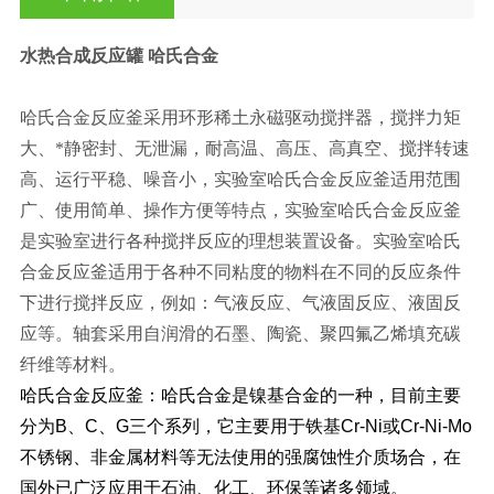
水热合成反应罐 哈氏合金
哈氏合金反应釜采用环形稀土永磁驱动搅拌器，搅拌力矩
大、*静密封、无泄漏，耐高温、高压、高真空、搅拌转速
高、运行平稳、噪音小，实验室哈氏合金反应釜适用范围
广、使用简单、操作方便等特点，实验室哈氏合金反应釜
是实验室进行各种搅拌反应的理想装置设备。实验室哈氏
合金反应釜适用于各种不同粘度的物料在不同的反应条件
下进行搅拌反应，例如：气液反应、气液固反应、液固反
应等。轴套采用自润滑的石墨、陶瓷、聚四氟乙烯填充碳
纤维等材料。
哈氏合金反应釜：哈氏合金是镍基合金的一种，目前主要
分为
B
、
C
、
G
三个系列，它主要用于铁基
Cr-Ni
或
Cr-Ni-Mo
不锈钢、非金属材料等无法使用的强腐蚀性介质场合，在
国外已广泛应用于石油、化工、环保等诸多领域。