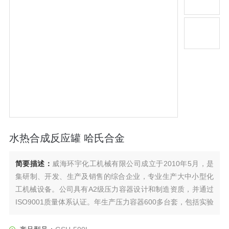
水热合成反应罐 哈氏合金
简要描述：
威海环宇化工机械有限公司成立于2010年5月，是
集研制、开发、生产及销售的综合企业，专业生产大中小型化
工机械设备。公司具有A2级压力容器设计和制造资质，并通过
ISO9001质量体系认证。年生产压力容器600多台套，包括实验
型反应釜、中试反应釜、生产型反应釜、换热器、容器储罐类
及定制反应系统等。