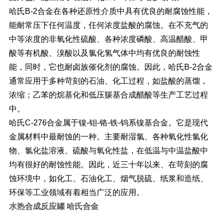
哈氏
B-2
合金在各种还原性介质中具有优良的耐腐蚀性能，
能耐常压下任何温度，任何浓度盐酸的腐蚀。在不充气的
中等浓度的非氧化性硫酸、各种浓度磷酸、高温醋酸、甲
酸等有机酸、溴酸以及氯化氢气体中均有优良的耐蚀性
能，同时，它也耐卤族催化剂的腐蚀。因此，哈氏
B-2
合金
通常应用于多种苛刻的石油、化工过程，如盐酸的蒸馏，
浓缩；乙苯的烷基化和低压羰基合成醋酸等生产工艺过程
中。
哈氏
C-276
合金属于镍
-
钼
-
铬
-
铁
-
钨系镍基合金。它是现代
金属材料中最耐蚀的一种。主要耐湿氯、各种氧化性氯化
物、氯化盐溶液、硫酸与氧化性盐，在低温与中温盐酸中
均有很好的耐蚀性能。因此，近三十年以来、在苛刻的腐
蚀环境中，如化工、石油化工、烟气脱硫、纸浆和造纸、
环保等工业领域有着相当广泛的应用。
水热合成反应罐 哈氏合金