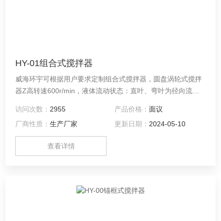
HY-01组合式搅拌器
威海环宇可根据用户要求定制组合式搅拌器，圆盘涡轮式搅拌
器Z高转速600r/min，液体流动状态：直叶、弯叶为径向流；
有挡板时，自桨叶为界形成上、下两个循环流，斜叶为兼有径
访问次数：
2955
产品价格：
面议
向流和轴向流。
厂商性质：
生产厂家
更新日期：
2024-05-10
查看详情