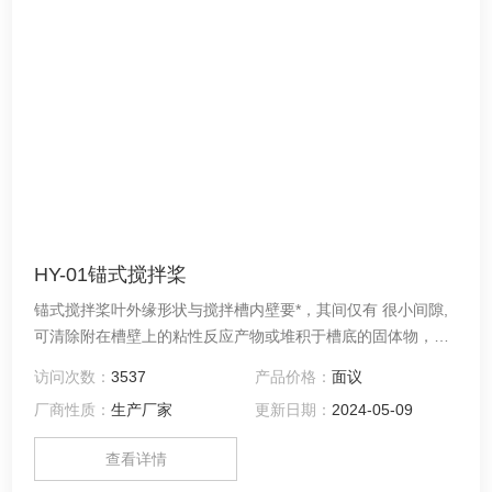
HY-01锚式搅拌桨
锚式搅拌桨叶外缘形状与搅拌槽内壁要*，其间仅有 很小间隙,
可清除附在槽壁上的粘性反应产物或堆积于槽底的固体物，保
持较好的传热效果。
访问次数：
3537
产品价格：
面议
厂商性质：
生产厂家
更新日期：
2024-05-09
查看详情