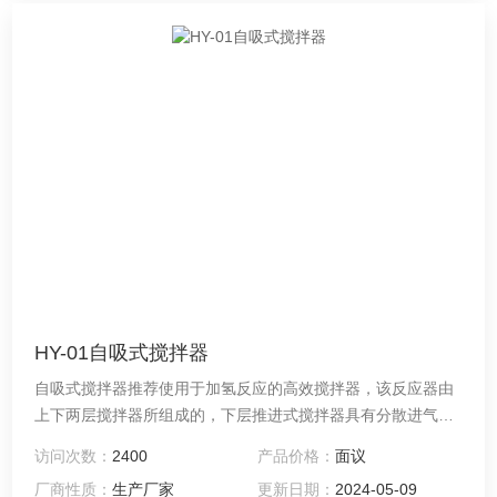
HY-01自吸式搅拌器
自吸式搅拌器推荐使用于加氢反应的高效搅拌器，该反应器由
上下两层搅拌器所组成的，下层推进式搅拌器具有分散进气和
悬浮催化剂的功能，而上层搅拌器具有将液面上的气体重新吸
访问次数：
2400
产品价格：
面议
入并有效分散于液相中的特殊功能，从而大幅度提高了气、液
厂商性质：
生产厂家
更新日期：
2024-05-09
相的混合效果。可有效提高加氢反应的速度与效率，并且能降