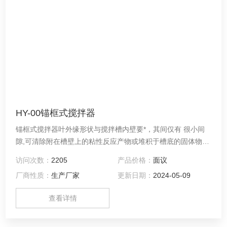
HY-00锚框式搅拌器
锚框式搅拌器叶外缘形状与搅拌槽内壁要*，其间仅有 很小间
隙,可清除附在槽壁上的粘性反应产物或堆积于槽底的固体物，
保持较好的传热效果。
访问次数：
2205
产品价格：
面议
厂商性质：
生产厂家
更新日期：
2024-05-09
查看详情