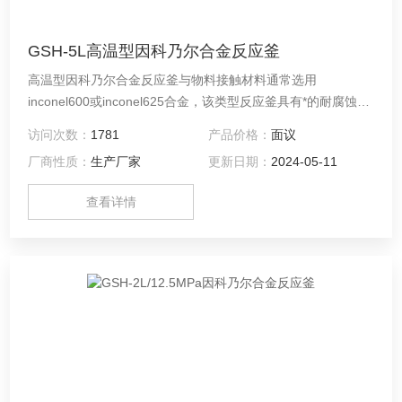
GSH-5L高温型因科乃尔合金反应釜
高温型因科乃尔合金反应釜与物料接触材料通常选用
inconel600或inconel625合金，该类型反应釜具有*的耐腐蚀
性，以及良好的高温性能，其中inconel600可耐Z高温度
访问次数：
1781
产品价格：
面议
650℃，inconel625可耐Z高温度850℃，因科乃尔合金反应釜
厂商性质：
生产厂家
更新日期：
2024-05-11
被广泛应用于耐腐蚀或耐高温环境。
查看详情