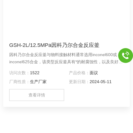
GSH-2L/12.5MPa因科乃尔合金反应釜
因科乃尔合金反应釜与物料接触材料通常选用inconel600或
inconel625合金，该类型反应釜具有*的耐腐蚀性，以及良好的
高温性能，其中inconel600可耐Z高温度650℃，inconel625可
访问次数：
1522
产品价格：
面议
耐Z高温度850℃，该类型反应釜被广泛应用于耐腐蚀或耐高温
厂商性质：
生产厂家
更新日期：
2024-05-11
环境。
查看详情