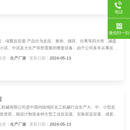
电话
微信扫一扫
应釜，缩聚反应釜 产品分为反应、换热、储存、分离等四大类，涵盖
小试、中试及大生产等所需要的整套设备，由于公司多年从事反应
积累了大量的经验，以方便用户选材，在搅拌方面公司有专业的搅
性质：
生产厂家
更新日期：
2024-05-13
到用户的满意效果。
置
化工机械有限公司是中国内陆地区化工机械行业生产大、中、小型反
造资质，能设计制造各种大型工业反应釜、实验室反应釜、成套反
泛应用于石油化工、冶金、精细化工、化肥、医药、食品、海水淡
性质：
生产厂家
更新日期：
2024-05-13