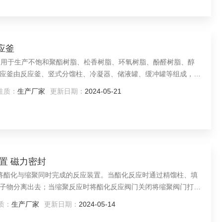
反应釜
釜是用于生产不饱和聚酯树脂、松香树脂、环氧树脂、酚醛树脂、醇
应釜由反应釜、竖式分馏柱、冷凝器、储液罐、缓冲罐等组成，全
釜内可设置不锈钢盘管或夹套内设置不锈钢盘管加热冷却。
性质：
生产厂家
更新日期：
2024-05-21
装置 磁力密封
种将酯化与缩聚同时完成的反应装置。当酯化反应时通过精馏柱、填
子物分离出去；当缩聚反应时将酯化反应阀门关闭将缩聚阀门打
系统将许多相同的或不相同的低分子物质相互作用，生成高分子物
质：
生产厂家
更新日期：
2024-05-14
化物通过冷凝器接收罐将其分离收集起来。