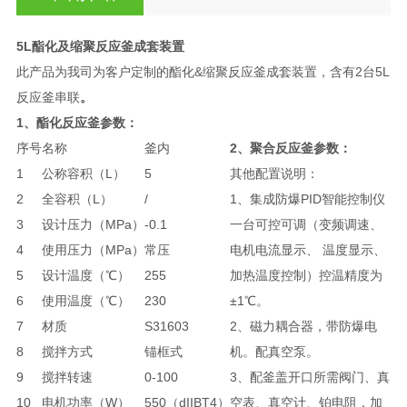
5L酯化及缩聚反应釜成套装置
此产品为我司为客户定制的酯化&缩聚反应釜成套装置，含有2台5L
反应釜串联
。
1、酯化反应釜参数：
序号
名称
釜内
2、聚合反应釜参数：
1
公称容积（L）
5
其他配置说明：
2
全容积（L）
/
1、集成防爆PID智能控制仪
3
设计压力（MPa）
-0.1
一台可控可调（变频调速、
4
使用压力（MPa）
常压
电机电流显示、 温度显示、
5
设计温度（℃）
255
加热温度控制）控温精度为
6
使用温度（℃）
230
±1℃。
7
材质
S31603
2、磁力耦合器，带防爆电
8
搅拌方式
锚框式
机。配真空泵。
9
搅拌转速
0-100
3、配釜盖开口所需阀门、真
10
电机功率（W）
550（dIIBT4）
空表、真空计、铂电阻，加