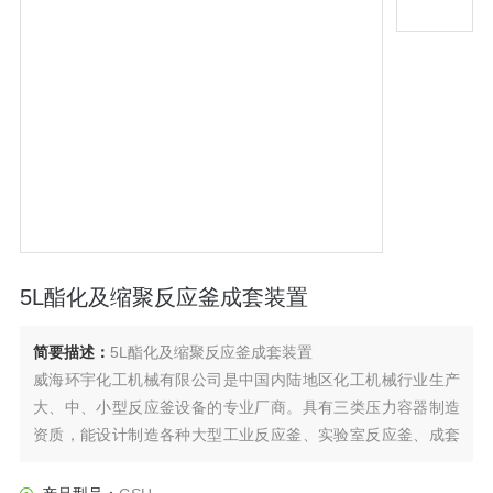
5L酯化及缩聚反应釜成套装置
简要描述：
5L酯化及缩聚反应釜成套装置
威海环宇化工机械有限公司是中国内陆地区化工机械行业生产
大、中、小型反应釜设备的专业厂商。具有三类压力容器制造
资质，能设计制造各种大型工业反应釜、实验室反应釜、成套
反应装置、重型高压设备的专业厂家，产品广泛应用于石油化
工、冶金、精细化工、化肥、医药、食品、海水淡化等行业。