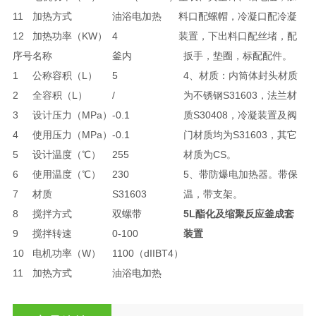
11
加热方式
油浴电加热
料口配螺帽，冷凝口配冷凝
12
加热功率（KW）
4
装置，下出料口配丝堵，配
序号
名称
釜内
扳手，垫圈，标配配件。
1
公称容积（L）
5
4、材质：内筒体封头材质
2
全容积（L）
/
为不锈钢S31603，法兰材
3
设计压力（MPa）
-0.1
质S30408，冷凝装置及阀
4
使用压力（MPa）
-0.1
门材质均为S31603，其它
5
设计温度（℃）
255
材质为CS。
6
使用温度（℃）
230
5、带防爆电加热器。带保
7
材质
S31603
温，带支架。
8
搅拌方式
双螺带
5L酯化及缩聚反应釜成套
9
搅拌转速
0-100
装置
10
电机功率（W）
1100（dIIBT4）
11
加热方式
油浴电加热