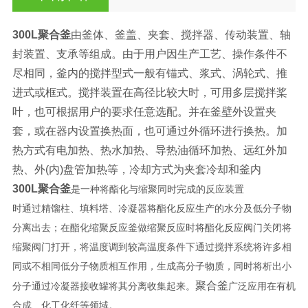
300L聚合釜
由釜体、釜盖、夹套、搅拌器、传动装置、轴
封装置、支承等组成。由于用户因生产工艺、操作条件不
尽相同，釜内的搅拌型式一般有锚式、浆式、涡轮式、推
进式或框式。搅拌装置在高径比较大时，可用多层搅拌桨
叶，也可根据用户的要求任意选配。并在釜壁外设置夹
套，或在器内设置换热面，也可通过外循环进行换热。加
热方式有电加热、热水加热、导热油循环加热、远红外加
热、外(内)盘管加热等，冷却方式为夹套冷却和釜内
300L聚合釜
是一种将酯化与缩聚同时完成的反应装置
时通过精馏柱、填料塔、冷凝器将酯化反应生产的水分及低分子物
分离出去；在酯化缩聚反应釜做缩聚反应时将酯化反应阀门关闭将
缩聚阀门打开，将温度调到较高温度条件下通过搅拌系统将许多相
同或不相同低分子物质相互作用，生成高分子物质，同时将析出小
聚合釜
分子通过冷凝器接收罐将其分离收集起来。
广泛应用在有机
合成、化工化纤等领域。