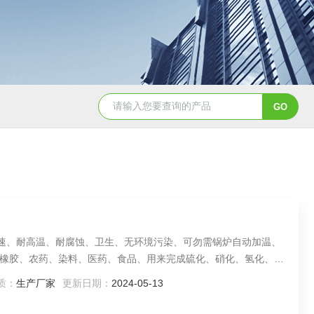
GSH-0.5L0.5L不锈钢磁力密封聚酯反应釜
GS
迅速、耐高温、耐腐蚀、卫生、无环境污染、可勿需锅炉自动加温、
橡胶、农药、染料、医药、食品、用来完成硫化、硝化、氢化、烃
质：
生产厂家
更新日期：
2024-05-13