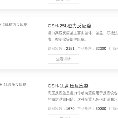
GSH-25L磁力反应釜
磁力高压反应釜主要由釜体、釜盖、联接法
表、控制仪等部件组成。
访问次数：
2151
产品价格：
62300
厂商
查看详情
GSH-1L高压反应釜
高压反应釜是磁力传动装置应用于反应设备
的轴封泄漏问题。这种装置无任何泄漏和污
别是进行易燃、易爆、有毒介质的化学反应
访问次数：
1670
产品价格：
30000
厂商
来的安全性问题