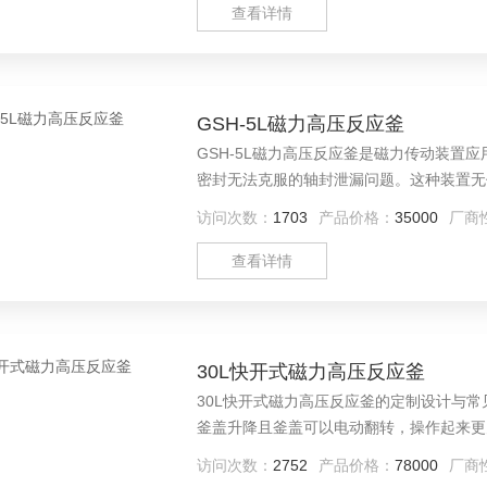
查看详情
GSH-5L磁力高压反应釜
GSH-5L磁力高压反应釜是磁力传动装置
密封无法克服的轴封泄漏问题。这种装置无
想的装置。
访问次数：
1703
产品价格：
35000
厂商
查看详情
30L快开式磁力高压反应釜
30L快开式磁力高压反应釜的定制设计与
釜盖升降且釜盖可以电动翻转，操作起来更
化。釜盖开口：进气口、排空口、压力表爆
访问次数：
2752
产品价格：
78000
厂商