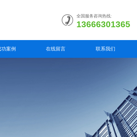
全国服务咨询热线:
13666301365
成功案例
在线留言
联系我们