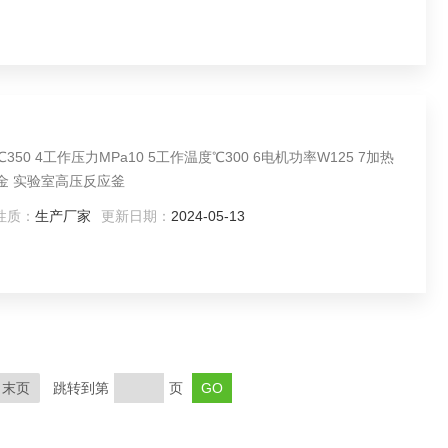
350 4工作压力MPa10 5工作温度℃300 6电机功率W125 7加热
金 实验室高压反应釜
性质：
生产厂家
更新日期：
2024-05-13
末页
跳转到第
页