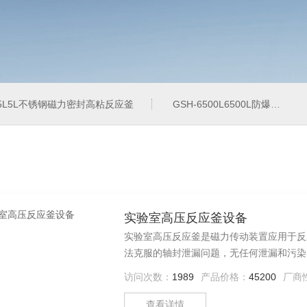
-5L5L不锈钢磁力密封高粘反应釜
GSH-6500L6500L防爆加氢工业反应釜
实验室高压反应釜设备
实验室高压反应釜是磁力传动装置应用于反
法克服的轴封泄漏问题，无任何泄漏和污染
访问次数：
1989
产品价格：
45200
厂商
查看详情