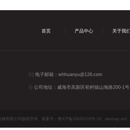
首页
产品中心
关于我
电子邮箱：
whhuanyu@126.com
公司地址：威海市高新区初村镇山海路200-1号
环宇化工机械有限公司版权所有
备案号：鲁ICP备10035103号-10
sitemap.xml