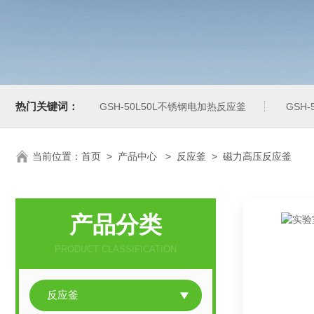
热门关键词：
GSH-50L50L不锈钢电加热反应釜
GSH
当前位置：
首页
>
产品中心
>
反应釜
>
磁力高压反应釜
产品分类
PRODUCT CLASSIFICATION
反应釜