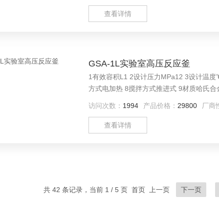
查看详情
GSA-1L实验室高压反应釜
1有效容积L1 2设计压力MPa12 3设计温度℃
方式电加热 8搅拌方式推进式 9材质哈氏合
访问次数：
1994
产品价格：
29800
厂商
查看详情
共 42 条记录，当前 1 / 5 页 首页 上一页
下一页