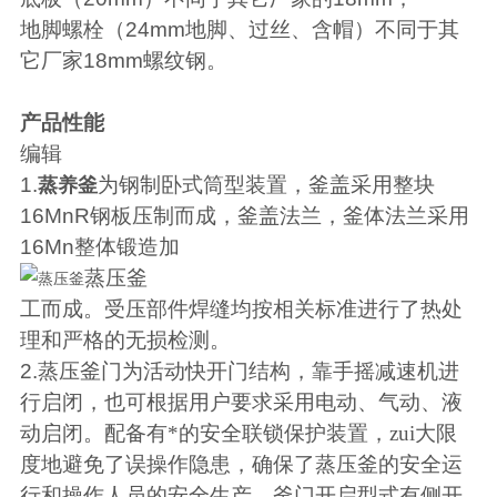
地脚螺栓（
24mm
地脚、过丝、含帽）不同于其
它厂家
18mm
螺纹钢。
产品性能
编辑
1.
为钢制卧式筒型装置，釜盖采用整块
蒸养釜
16MnR
钢板压制而成，釜盖法兰，釜体法兰采用
16Mn
整体锻造加
蒸压釜
工而成。受压部件焊缝均按相关标准进行了热处
理和严格的无损检测。
2.
蒸压釜
门为活动快开门结构，靠手摇减速机进
行启闭，也可根据用户要求采用电动、气动、液
动启闭。配备有*的安全联锁保护装置，zui大限
度地避免了误操作隐患，确保了蒸压釜的安全运
行和操作人员的安全生产。釜门开启型式有侧开