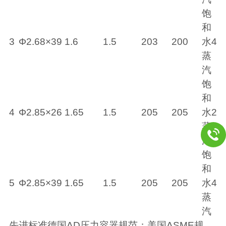
饱
和
3
Φ2.68×39
1.6
1.5
203
200
水
40
蒸
汽
饱
和
4
Φ2.85×26
1.65
1.5
205
205
水
27
蒸
汽
饱
和
5
Φ2.85×39
1.65
1.5
205
205
水
40
蒸
汽
先进标准德国
AD
压力容器规范；美国
ASME
规