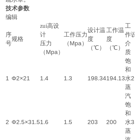
技术参数
编辑
zui高设
工
设计温
工作温
序
计
工作压力
作
设
规格
度
度
号
压力
（
Mpa
）
介
（
（
℃
）
（
℃
）
（
Mpa
）
质
饱
和
1
Φ2×21
1.4
1.3
198.34
194.13
水
22
蒸
汽
饱
和
2
Φ2.5×31.5
1.6
1.5
203
200
水
33
蒸
汽