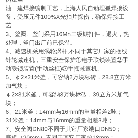
油一建焊接编制工艺，上海人民自动埋孤焊接设
备，受压元件
100%X
光拍片探伤，确保焊接工
艺。
3
、釜圈、釜门采用
16Mn
二级锻打件，退火，热
处理，釜门出厂前已保温。
4
、减速机采用涡轮涡杆
,
不同于其它厂家的摆线
针轮减速机，三重安全保护
①
电子联锁装置
②
手
动联锁装置
(
手动丝杠
)
③
手摇减速机。
5
、￠
2×21
米釜，可容纳
2
万块标砖，
28.8
立方米
加气块；
￠
2×31
米釜，可容纳
3
万块标砖，
39
立方米加气
块；
6
、
21
米釜：
14mm
与
16mm
的重量相差
2
吨；
31
米釜：
14mm
与
16mm
的重量相差
3
吨；
7
、安全阀
DN80
不同于其它厂家端口
DN50
；
底板（
20mm
）不同于其它厂家的
18mm
；