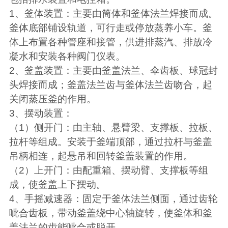
1
、釜体装置：主要由筒体和釜体法兰焊接而成。
釜体底部铺设轨道，可行走或停放蒸养小车。釜
体上布置各种管座和接管，供进排蒸汽、排放冷
凝水和安装各种阀门仪表。
2
、釜盖装置：主要由釜盖法兰、伞齿板、球冠封
头焊接而成；釜盖法兰齿与釜体法兰齿吻合，起
关闭蒸压釜的作用。
3
、摆动装置：
（
1
）侧开门：由主轴、悬臂梁、支撑板、拉板、
拉杆等组成。安装于釜端顶部，通过拉杆与釜盖
吊柄相连，起悬吊和回转釜盖装置的作用。
（
2
）上开门：由配重箱、摆动臂、支撑板等组
成，使釜盖上下摆动。
4
、手摇减速器：固定于釜体法兰侧面，通过齿轮
呲合齿板，带动釜盖绕中心轴旋转，使釜体和釜
盖法兰的齿能呲合或脱开。