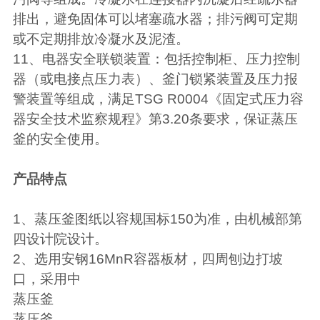
排出，避免固体可以堵塞疏水器；排污阀可定期
或不定期排放冷凝水及泥渣。
11
、电器安全联锁装置：包括控制柜、压力控制
器（或电接点压力表）、釜门锁紧装置及压力报
警装置等组成，满足
TSG R0004
《固定式压力容
器安全技术监察规程》第
3.20
条要求，保证蒸压
釜的安全使用。
产品特点
1
、
蒸压釜
图纸以容规国标
150
为准，由机械部第
四设计院设计。
2
、选用安钢
16MnR
容器板材，四周刨边打坡
口，采用中
蒸压釜
蒸压釜