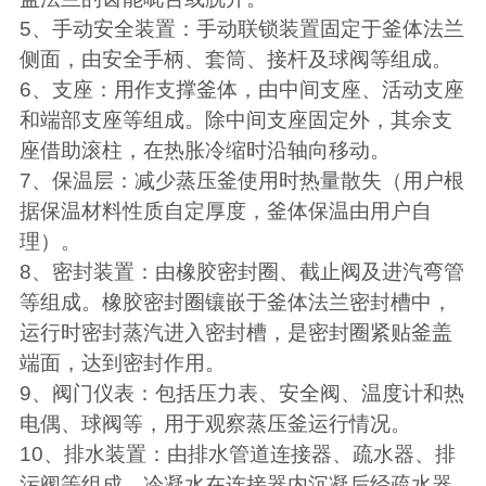
5
、手动安全装置：手动联锁装置固定于釜体法兰
侧面，由安全手柄、套筒、接杆及球阀等组成。
6
、支座：用作支撑釜体，由中间支座、活动支座
和端部支座等组成。除中间支座固定外，其余支
座借助滚柱，在热胀冷缩时沿轴向移动。
7
、保温层：减少蒸压釜使用时热量散失（用户根
据保温材料性质自定厚度，釜体保温由用户自
理）。
8
、密封装置：由橡胶密封圈、截止阀及进汽弯管
等组成。橡胶密封圈镶嵌于釜体法兰密封槽中，
运行时密封蒸汽进入密封槽，是密封圈紧贴釜盖
端面，达到密封作用。
9
、阀门仪表：包括压力表、安全阀、温度计和热
电偶、球阀等，用于观察蒸压釜运行情况。
10
、排水装置：由排水管道连接器、疏水器、排
污阀等组成。冷凝水在连接器内沉凝后经疏水器