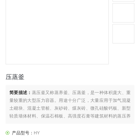
压蒸釜
简要描述：
蒸压釜又称蒸养釜、压蒸釜，是一种体积庞大、重
量较重的大型压力容器。用途十分广泛，大量应用于加气混凝
土砌块、混凝土管桩、灰砂砖、煤灰砖、微孔硅酸钙板、新型
轻质墙体材料、保温石棉板、高强度石膏等建筑材料的蒸压养
护，在釜内完成Cao—Si02—H2O的水热反应。
产品型号：
HY