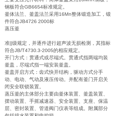
钢板符合
GB6654
标准规定。
釜体法兰、釜盖法兰采用
16Mn
整体锻造加工，锻
件符合
JB4726 2000
标
蒸压釜
准
||
级规定，并逐件进行超声波无损检测，其指标
符合
JB/T4730.3-2005
的相应规定。
开门方式：贯通式或尽端式。贯通式指两端均装
釜盖，尽端式指一端安装釜盖。
釜盖开启方式：齿式快开结构，驱动方式分手
动、电动、气动及液压传动。并配有釜门开启关
闭安全联锁装置。
蒸压釜的主体部分主要由釜体装置、釜盖装置、
摆动装置、手摇减速器、安全装置、支座、保温
层、密封装置、管道阀门仪表等组成。附属部分
包括排水装置和电控箱。