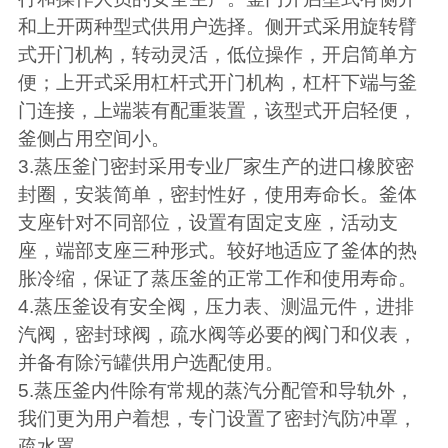
和上开两种型式供用户选择。侧开式采用旋转臂
式开门机构，转动灵活，低位操作，开启简单方
便；上开式采用杠杆式开门机构，杠杆下端与釜
门连接，上端装有配重装置，该型式开启轻便，
釜侧占用空间小。
3.
蒸压釜门密封采用专业厂家生产的进口橡胶密
封圈，安装简单，密封性好，使用寿命长。釜体
支座针对不同部位，设置有固定支座，活动支
座，端部支座三种形式。较好地适应了釜体的热
胀冷缩，保证了蒸压釜的正常工作和使用寿命。
4.
蒸压釜设有安全阀，压力表、测温元件，进排
汽阀，密封球阀，疏水阀等必要的阀门和仪表，
并备有除污罐供用户选配使用。
5.
蒸压釜内件除有常规的蒸汽分配管和导轨外，
我们更为用户着想，专门设置了密封汽防冲罩，
疏水罩。