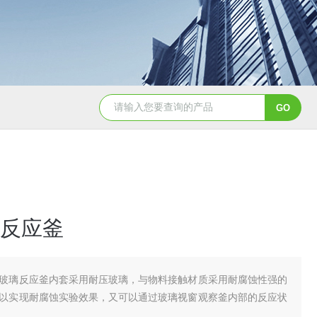
GSH-0.5L0.5L不锈钢磁力密封聚酯反应釜
GS
反应釜
玻璃反应釜内套采用耐压玻璃，与物料接触材质采用耐腐蚀性强的
以实现耐腐蚀实验效果，又可以通过玻璃视窗观察釜内部的反应状