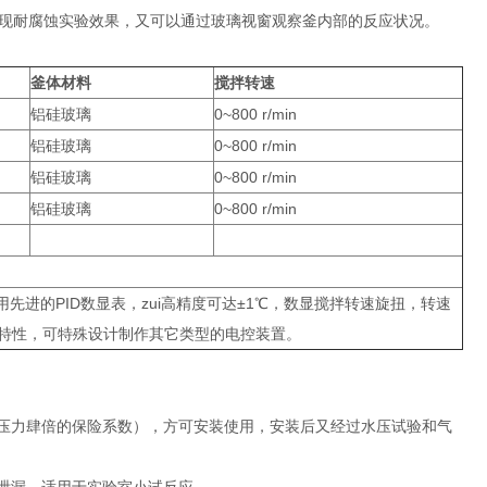
现耐腐蚀实验效果，又可以通过玻璃视窗观察釜内部的反应状况。
釜体材料
搅拌转速
铝硅玻璃
0~800 r/min
铝硅玻璃
0~800 r/min
铝硅玻璃
0~800 r/min
铝硅玻璃
0~800 r/min
先进的PID数显表，zui高精度可达±1℃，数显搅拌转速旋扭，转速
的特性，可特殊设计制作其它类型的电控装置。
用压力肆倍的保险系数），方可安装使用，安装后又经过水压试验和气