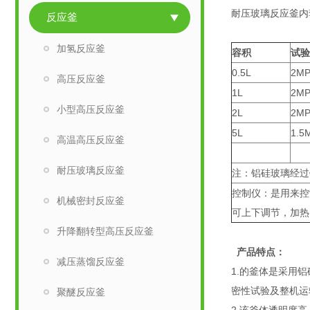
耐压玻璃反应釜内
反应釜
加氢反应釜
容积
试验
0.5L
2MP
高压反应釜
1L
2MP
小型高压反应釜
2L
2MP
5L
1.5
高温高压反应釜
耐压玻璃反应釜
注：铝硅玻璃经过
控制仪：是用来控
机械密封反应釜
可上下调节，加热
升降翻转型高压反应釜
产品特点：
减压蒸馏反应釜
1.的釜体是采用
密性试验及整机运
聚醚反应釜