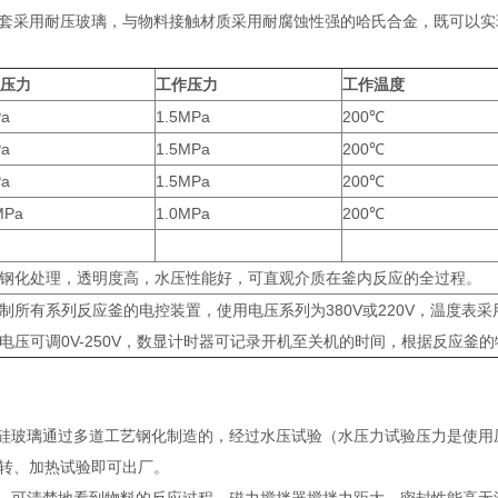
套采用耐压玻璃，与物料接触材质采用耐腐蚀性强的哈氏合金，既可以实
压力
工作压力
工作温度
a
1.5MPa
200℃
a
1.5MPa
200℃
a
1.5MPa
200℃
MPa
1.0MPa
200℃
钢化处理，透明度高，水压性能好，可直观介质在釜内反应的全过程。
制所有系列反应釜的电控装置，使用电压系列为380V或220V，温度表采用
电压可调0V-250V，数显计时器可记录开机至关机的时间，根据反应釜
铝硅玻璃通过多道工艺钢化制造的，经过水压试验（水压力试验压力是使
转、加热试验即可出厂。