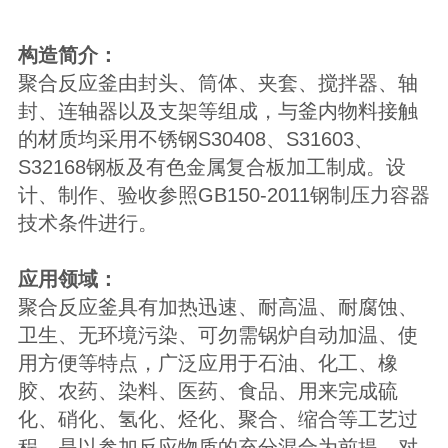
构造简介：
聚合反应釜由封头、筒体、夹套、搅拌器、轴
封、连轴器以及支架等组成，与釜内物料接触
的材质均采用不锈钢
S30408
、
S31603
、
S32168
钢板及有色金属复合板加工制成。设
计、制作、验收参照
GB150-2011
钢制压力容器
技术条件进行。
应用领域：
聚合反应釜具有加热迅速、耐高温、耐腐蚀、
卫生、无环境污染、可勿需锅炉自动加温、使
用方便等特点，广泛应用于石油、化工、橡
胶、农药、染料、医药、食品、用来完成硫
化、硝化、氢化、烃化、聚合、缩合等工艺过
程，是以参加反应物质的充分混合为前提，对