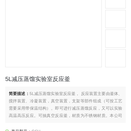
5L减压蒸馏实验室反应釜
简要描述：
5L减压蒸馏实验室反应釜， 反应装置主要由釜体、
搅拌装置、冷凝装置，真空装置，支架等部件组成（可按工艺
需要采用带保温结构）。即可进行减压蒸馏反应，又可以实验
高温高压反应。可抽真空反应釜，材质为不锈钢材质。本公司
可根据客户要求加工定制各种材质、压力、温度及形式的反应
釜，并可设计出图。