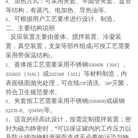
、加热方式：可采用夹套、半圆管夹套、盘管
4
等结构，有蒸汽、电加热、导热油等。
、可根据用户工艺要求进行设计、制造。
5
二、主要结构说明
反应装置主要由釜体、搅拌装置、冷凝装
置，真空装置，支架等部件组成
可按工艺需要
(
采用带保温结构
。
)
、釜体按工艺需要采用不锈钢
（
）、
1
S30408
304
（
）或
（
）等材料制造，内
S31603
316L
S32168
321
表面镜面抛光处理，可在线
清洗、
灭菌，
CIP
SIP
符合卫生规范要求。
、夹套按工艺需要采用不锈钢
或碳钢
2
(S30408)
、
等。
(Q235-B
Q345R)
、适宜的径高比设计，按需定制搅拌装置；密
3
封为磁力静密封，*可以保证罐内的工作压力以
及防止罐内物料泄漏而造成不必要的污染与物