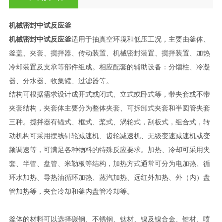
机械密封中试反应釜
机械密封中试反应釜
适用于抽真空环境和低压工况，主要由釜体、
釜盖、夹套、搅拌器、传动装置、机械密封装置、搅拌装置、加热
冷却装置及支承等部件组成。相应配套的辅助设备：分馏柱、冷凝
器、分水器、收集罐、过滤器等。
结构可根据需求设计成开式或闭式、立式或卧式等，带夹套或不带
夹套结构，夹套体主要分为整体夹套、可拆卸式夹套和半圆管夹套
三种。搅拌器有锚式、框式、桨式、涡轮式，刮板式，组合式，转
动机构可采用摆线针轮减速机、齿轮减速机、无级变速减速机或变
频调速等，可满足各种物料的特殊反应要求。加热、冷却可采用夹
套、半管、盘管、米勒板等结构，加热方式通常可分为电加热、循
环水加热、导热油循环加热、蒸汽加热、远红外加热、外（内）盘
管加热等，夹套冷却和釜内盘管冷却等。
釜体的材料可以选择碳钢、不锈钢、钛材、镍及镍合金、锆材、喷