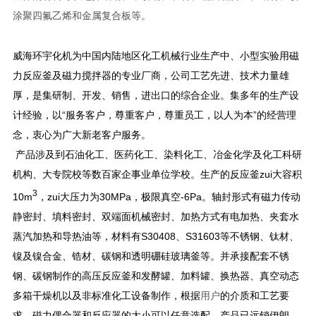
涂聚四氟乙烯和金属复合板等。
威海环宇化机为中国内陆地区化工机械行业生产中、小型实验用磁
力反应釜及磁力搅拌器的专业厂商，公司工艺先进、技术力量雄
厚，是集研制、开发、销售，进出口的综合企业。集多年的生产设
计经验，以“服务客户，尊重客户，尊重员工，以人为本”的经营理
念，衷心为广大新老客户服务。
产品涉及到石油化工、医药化工、染料化工、冶金化学及化工科研
机构、大专院校等数百家企事业单位学校。生产的反应釜zui大容积
3
10m
，zui大压力为30MPa，极限真空-6Pa。轴封形式有磁力传动
静密封、填料密封、双端面机械密封、加热方式有电加热、夹套水
蒸汽加热和导热油等，材料有S30408、S31603等不锈钢、钛材、
镍及镍合金、锆材、碳钢和透明硼硅玻璃釜等。并承接配套不锈
钢、碳钢制作的高压反应釜和发酵罐、加料罐、换热器、真空动态
多箱干燥机以及非标准化工设备制作，根据
用户
的介质和工艺要
求，磁力偶合器和反应器的大小可以任意选配。产品已远销伊朗，