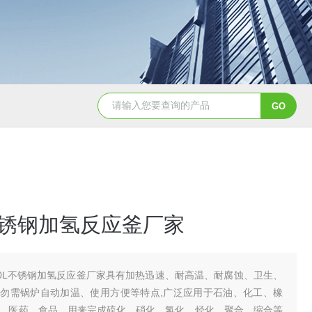
GSH-0.5L0.5L不锈钢磁力密封聚酯反应釜
GS
L不锈钢加氢反应釜厂家
00L不锈钢加氢反应釜厂家具有加热迅速、耐高温、耐腐蚀、卫生、
勿需锅炉自动加温、使用方便等特点,广泛应用于石油、化工、橡
、医药、食品、用来完成硫化、硝化、氢化、烃化、聚合、缩合等