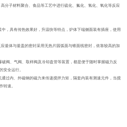
、高分子材料聚合、食品等工艺中进行硫化、氟化、氢化、氧化等反应
其中，具有传热效果好，升温快等特点，炉体下端侧面装有插座，使用
反应釜体与釜盖的密封采用无热片园弧面与锥面线密封，依靠较高的加
爆破阀、气阀、取样阀及冷却盘管等装置，都是便于随时掌握磁力反
的安全运行。
机通过内、外磁钢的磁力来传递搅拌力矩，隔套内装有测速元件，当搅
作转速。