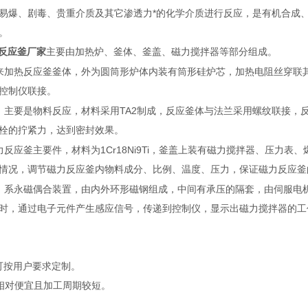
易爆、剧毒、贵重介质及其它渗透力*的化学介质进行反应，是有机合成
。
氢反应釜厂家
主要由加热炉、釜体、釜盖、磁力搅拌器等部分组成。
来加热反应釜釜体，外为圆筒形炉体内装有筒形硅炉芯，加热电阻丝穿联
控制仪联接。
TA2
，主要是物料反应，材料采用
制成，反应釜体与法兰采用螺纹联接，
栓的拧紧力，达到密封效果。
1Cr18Ni9Ti
力反应釜主要件，材料为
，釜盖上装有磁力搅拌器、压力表、
情况，调节磁力反应釜内物料成分、比例、温度、压力，保证磁力反应釜
，系永磁偶合装置，由内外环形磁钢组成，中间有承压的隔套，由伺服电
时，通过电子元件产生感应信号，传递到控制仪，显示出磁力搅拌器的工
可按用户要求定制。
格相对便宜且加工周期较短。