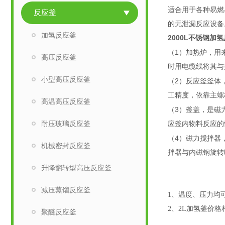
适合用于各种易燃
反应釜
的无泄漏反应设备
加氢反应釜
2000L不锈钢加
1
（
）加热炉，用
高压反应釜
时用电缆线将其与
小型高压反应釜
2
（
）反应釜釜体
工精度，依靠主螺
高温高压反应釜
3
（
）釜盖，是磁
耐压玻璃反应釜
应釜内物料反应的
4
（
）磁力搅拌器
机械密封反应釜
拌器与内磁钢旋转
升降翻转型高压反应釜
减压蒸馏反应釜
1、
温度、压力均
2、2L加氢釜价
聚醚反应釜