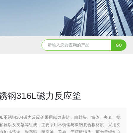
GSH-0.5L0.5L不锈钢磁力密封聚酯反应釜
GS
不锈钢316L磁力反应釜
00L不锈钢304磁力反应釜采用磁力密封，由封头、筒体、夹套、搅
轴器以及支架等组成，主要采用不锈钢与碳钢复合板材质，采用夹
有加热迅速、耐高温、耐腐蚀、卫生、无环境污染、可勿需锅炉自