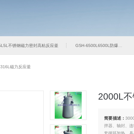
-5L5L不锈钢磁力密封高粘反应釜
GSH-6500L6500L防爆加氢工业反应釜
钢316L磁力反应釜
2000L
简要描述：
30
拌器、轴封、连
套循环加热。具