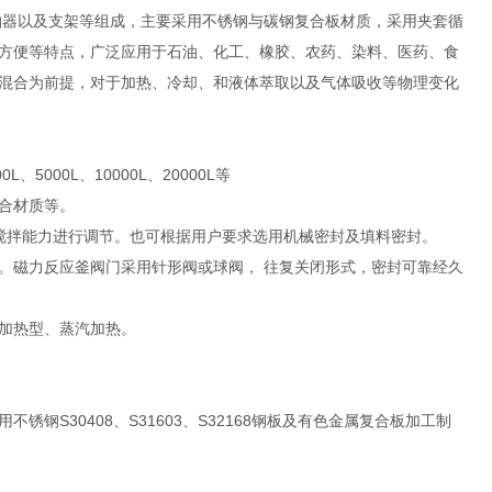
轴器以及支架等组成，主要采用不锈钢与碳钢复合板材质，采用夹套循
方便等特点，广泛应用于石油、化工、橡胶、农药、染料、医药、食
混合为前提，对于加热、冷却、和液体萃取以及气体吸收等物理变化
0L、5000L、10000L、20000L等
合材质等。
要对搅拌能力进行调节。也可根据用户要求选用机械密封及填料密封。
。磁力反应釜阀门采用针形阀或球阀， 往复关闭形式，密封可靠经久
加热型、蒸汽加热。
S30408、S31603、S32168钢板及有色金属复合板加工制