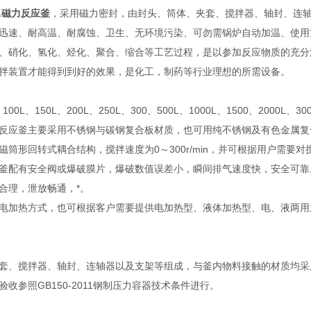
6L磁力反应釜
，采用磁力密封，由封头、筒体、夹套、搅拌器、轴封、连
迅速、耐高温、耐腐蚀、卫生、无环境污染、可勿需锅炉自动加温、使用
、硝化、氢化、烃化、聚合、缩合等工艺过程，是以参加反应物质的充分
拌装置才能得到到好的效果，是化工，制药等行业理想的所需设备。
00L、150L、200L、250L、300、500L、1000L、1500、2000L、300
反应釜主要采用不锈钢与碳钢复合板材质，也可用纯不锈钢及有色金属复
磁筒形回转式耦合结构，搅拌速度为0～300r/min，并可根据用户需
釜配有安全阀或爆破膜片，爆破数值误差小，瞬间排气速度快，安全可靠
合理，泄放畅通，*。
电加热方式，也可根据客户需要提供电加热型、液体加热型、电、液两用
、搅拌器、轴封、连轴器以及支架等组成，与釜内物料接触的材质均采用不锈钢
收参照GB150-2011钢制压力容器技术条件进行。