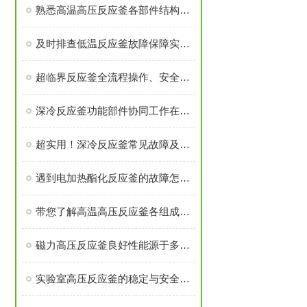
熟悉高温高压反应釜各部件结构与作用保障实验过程安全稳定
及时排查低温反应釜故障保障实验与生产工序稳定开展
超临界反应釜全流程操作、安全管控与日常维护要求
深冷反应釜功能部件协同工作在低温度下维持反应体系的稳定性
超实用！深冷反应釜常见故障及解决办法大汇总
遇到电加热酯化反应釜的故障怎么办
带您了解高温高压反应釜各组成部件的功能特点
磁力高压反应釜良好性能源于多个高可靠性功能模块的精密集成
实验室高压反应釜的稳定与安全源于多个核心部件的科学设计