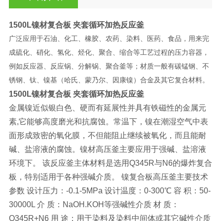
1500L镍材复合板 夹套循环加热反应釜
广泛应用于石油、化工、橡胶、农药、染料、医药、食品，用来完
成硫化、硝化、氢化、烃化、聚合、缩合等工艺过程的压力容器，
例如反应器、反应锅、分解锅、聚合釜等；材质一般有碳锰钢、不
锈钢、钛、镍基（哈氏、蒙乃尔、因康镍）合金及其它复合材料。
1500L镍材复合板 夹套循环加热反应釜
金属镍近似银白色、硬而有延展性并具有铁磁性的金属元
素,它能够高度磨光和抗腐蚀。常温下，镍在潮湿空气中表
面形成致密的氧化膜，不但能阻止继续被氧化，而且能耐
碱、盐溶液的腐蚀。镍材高压釜主要应用于强碱、盐溶液
环境下。 该反应釜主体材料是选用Q345R与N6的爆炸复合
板，特别适用于各种强碱介质。 镍复合板高压釜主要技术
参数 设计压力：-0.1-5MPa 设计温度：0-300℃ 容 积：50-
30000L 介 质：NaOH.KOH等强碱性介质 材 质：
Q345R+N6 用 途：用于染料及染料中间体或其它碱性介质