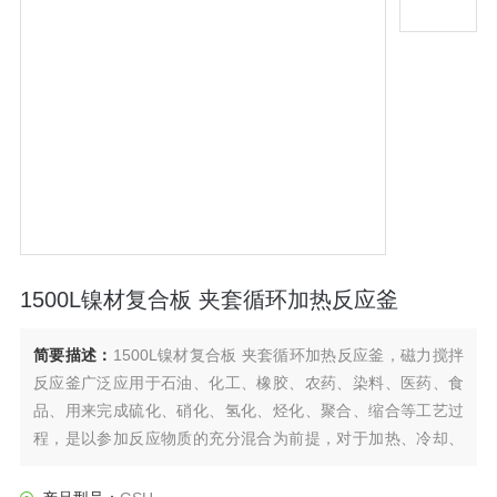
1500L镍材复合板 夹套循环加热反应釜
简要描述：
1500L镍材复合板 夹套循环加热反应釜，磁力搅拌
反应釜广泛应用于石油、化工、橡胶、农药、染料、医药、食
品、用来完成硫化、硝化、氢化、烃化、聚合、缩合等工艺过
程，是以参加反应物质的充分混合为前提，对于加热、冷却、
和液体萃取以及气体吸收等物理变化过程均需要采用搅拌装置
才能得到到好的效果，是化工，制药等行业的所需设备。