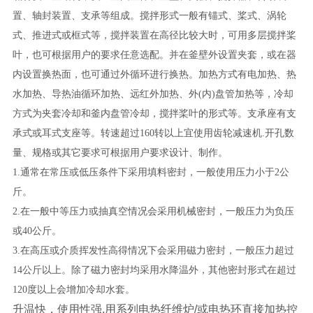
置、轴封装置、支承等组成。搅拌形式一般有锚式、桨式、涡轮
式、推进式或框式等，搅拌装置在高径比较大时，可用多层搅拌桨
叶，也可根据用户的要求任意选配。并在釜壁外设置夹套，或在器
内设置换热面，也可通过外循环进行换热。加热方式有电加热、热
水加热、导热油循环加热、远红外加热、外(内)盘管加热等，冷却
方式为夹套冷却和釜内盘管冷却，搅拌桨叶的形式等。支承座有支
承式或耳式支座等。转速超过160转以上宜使用齿轮减速机.开孔数
量、规格或其它要求可根据用户要求设计、制作。
1.通常在常压或低压条件下采用填料密封，一般使用压力小于2公
斤。
2.在一般中等压力或抽真空情况会采用机械密封，一般压力为负压
或40公斤。
3.在高压或介质挥发性高得情况下会采用磁力密封，一般压力超过
14公斤以上。除了磁力密封均采用水降温外，其他密封形式在超过
120度以上会增加冷却水套。
升温快，使用性强,用系列电热纤维炉/或电热环直接加热控