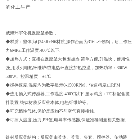
的化工生产
威海环宇化机反应釜参数，
◆材质：釜体为Q345R+N6材质,操作台面为316L不锈钢，耐工作压
力6MPa.工作温度:400℃以下.
◆加热方式：直接在反应釜大包围加热,简单方便,升温快，使用性
强,用系列电热纤维炉/或电热环直接加热控温，加热功率：300W-
500W。控温精度：±1℃
◆搅拌速度,温度均为数字显示0-1500RPM，转速精度±1RPM
◆选用插入式传感器,工作温度:400℃以下 显示精度:±1℃标配含搅
拌装置,纯钛材质反应釜本体,电热纤维炉等。
◆可充惰性气体,保护反应物不与空气直接接触。
◆可插入温度,压力,PH值,电导率传感器,保证准确测量相关数据。
镍材反应釜结构；反应釜由釜体、釜盖、夹套、搅拌器、传动装