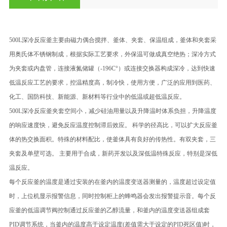
500L深冷反应釜主要由磁力偶合搅拌、釜体、夹套、保温组成，釜体和夹套采
用奥氏体不锈钢制成，根据实际工艺要求，外保温可做成真空绝热；深冷方式
为夹套或内盘管，连接液氮储罐（-196C°）或连接交换器构成深冷，达到快速
低温反应工艺的要求，控温精度高，制冷快，使用方便，广泛的应用到医药、
化工、国防科技、新能源、新材料等行业中的低温或超低温反应。
500L深冷反应釜夹套空间小，减少硅油用量以及升降温时体系负担，升降温度
的响应速度快，避免反应温度控制滞后效应。 科学的径高比，可以扩大反应釜
体的热交换面积。特殊的材料配比，使釜体具有良好的传热性。有双夹套，三
夹套及单壁可选。 主要用于合成，新药开发以及深低温特殊反应，特别是深低
温反应。
每个反应釜的温度是通过安装的在釜内的温度变送器测量的，温度超过设定值
时，上位机显示报警信息，同时控制柜上的蜂鸣器会发出报警提示音。每个反
应釜的低温调节阀控制通过反应釜的乙醇流量，和釜内的温度变送器组成套
PID调节系统，当釜内的温度高于设定温度(差值需大于设定的PID死区值)时，