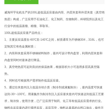
威海环宇化机生产的100L超低温反应釜由内筒、内层夹套和外层夹套（真空绝
热层）构成，广泛应用于石油化工、化工制药、生物制药，科研院所以及化工
行业中的低温蒸馏、精馏、萃取等。
100L超低温反应釜产品特点：
1、主要反应温度在-60℃至-140℃之间，材质通常为不锈钢304，316L，也可
定制其它有色金属材质；
2、内筒和夹套采用不锈钢材料制作，釜内可设计带内盘管，利用内层夹套和
内盘管同时对釜体进行降温。
3、真空绝热层可起到良好的保温效果，根据容积大小可选用多层高真空隔
热。
4、同时也可根据用户需求制作低温反应釜。
5、通过往夹套内注入低温冷却介质（制冷剂或液氮制冷），釜内温度可快速
达到-30~-100℃。用液氮作为制冷剂注入反应釜夹套内可快速达到低温工艺要
求，制冷快，使用方便，已广泛应用于制药、化工等有低温反应需求的行业。
物料在反应釜内进行搅拌反应，反应完毕，物料从釜底的出料口放出，操作方