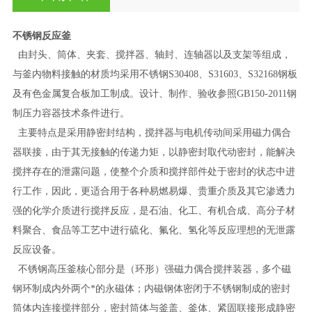
不锈钢反应釜
由封头、筒体、夹套、搅拌器、轴封、连轴器以及支架等组成，
与釜内物料接触的材质均采用不锈钢S30408、S31603、S32168钢板
及有色金属复合板加工制成。设计、制作、验收参照GB150-2011钢
制压力容器技术条件进行。
主要特点是采用静密封结构，搅拌器与电机传动间采用磁力偶合
器联接，由于其无接触的传递力矩，以静密封取代动密封，能解决
搅拌存在的泄露问题，使整个介质和搅拌部件处于密封的状态中进
行工作，因此，更适合用于各种易燃易爆、贵重介质及其它渗透力
强的化学介质进行搅拌反应，是石油、化工、有机合成、高分子材
料聚合、食品等工艺中进行硫化、氟化、氢化等反应理想的无泄露
反应设备。
不锈钢高压釜核心部分是（环形）强磁力偶合搅拌装器，多个磁
钢环制成内外两个*的永磁体；内磁钢体密闭于不锈钢制成的密封
筒体内连接搅拌部分，密封筒体与釜盖、釜体、紧固联接形成静密