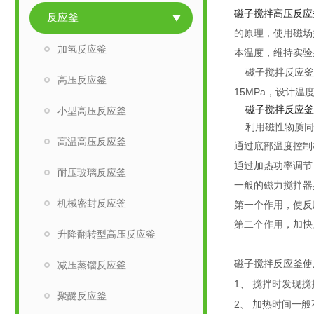
磁子搅拌高压反应
反应釜
的原理，使用磁场
加氢反应釜
本温度，维持实验
磁子搅拌反应釜主
高压反应釜
15MPa，设计温
磁子搅拌反应釜
小型高压反应釜
利用磁性物质同性
高温高压反应釜
通过底部温度控制
通过加热功率调节
耐压玻璃反应釜
一般的磁力搅拌器
机械密封反应釜
第一个作用，使反
第二个作用，加快
升降翻转型高压反应釜
磁子搅拌反应釜使
减压蒸馏反应釜
1
、
搅拌时发现搅
聚醚反应釜
2
、
加热时间一般