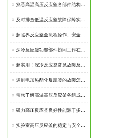
熟悉高温高压反应釜各部件结构与作用保障实验过程安全稳定
及时排查低温反应釜故障保障实验与生产工序稳定开展
超临界反应釜全流程操作、安全管控与日常维护要求
深冷反应釜功能部件协同工作在低温度下维持反应体系的稳定性
超实用！深冷反应釜常见故障及解决办法大汇总
遇到电加热酯化反应釜的故障怎么办
带您了解高温高压反应釜各组成部件的功能特点
磁力高压反应釜良好性能源于多个高可靠性功能模块的精密集成
实验室高压反应釜的稳定与安全源于多个核心部件的科学设计