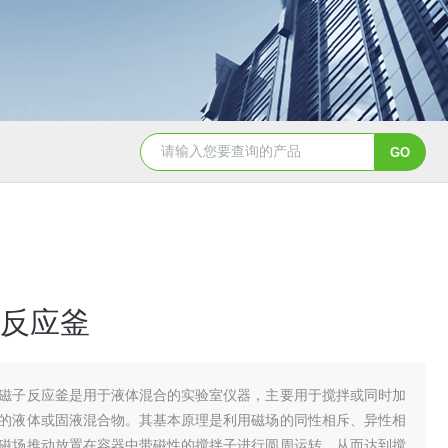
GSH-0.5L0.5L不锈钢磁力密封聚酯反应釜
GS
反应釜
磁子反应釜是用于液体混合的实验室仪器，主要用于搅拌或同时加
的液体或固液混合物。其基本原理是利用磁场的同性相斥、异性相
磁场推动放置在容器中带磁性的搅拌子进行圆周运转，从而达到搅