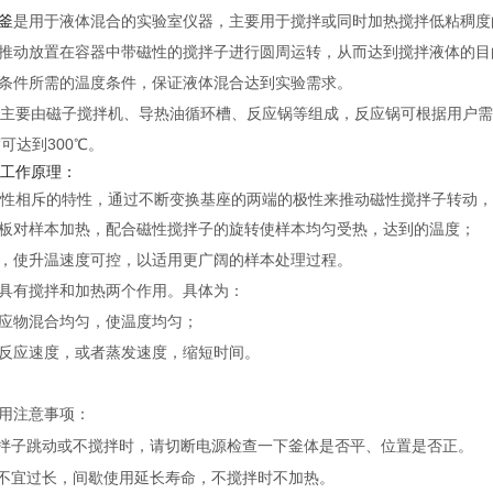
釜
是用于液体混合的实验室仪器，主要用于搅拌或同时加热搅拌低粘稠度
推动放置在容器中带磁性的搅拌子进行圆周运转，从而达到搅拌液体的目
条件所需的温度条件，保证液体混合达到实验需求。
要由磁子搅拌机、导热油循环槽、反应锅等组成，反应锅可根据用户需
度可达到300℃。
工作原理：
相斥的特性，通过不断变换基座的两端的极性来推动磁性搅拌子转动，
板对样本加热，配合磁性搅拌子的旋转使样本均匀受热，达到的温度；
，使升温速度可控，以适用更广阔的样本处理过程。
具有搅拌和加热两个作用。具体为：
应物混合均匀，使温度均匀；
反应速度，或者蒸发速度，缩短时间。
用注意事项：
拌子跳动或不搅拌时，请切断电源检查一下釜体是否平、位置是否正。
不宜过长，间歇使用延长寿命，不搅拌时不加热。