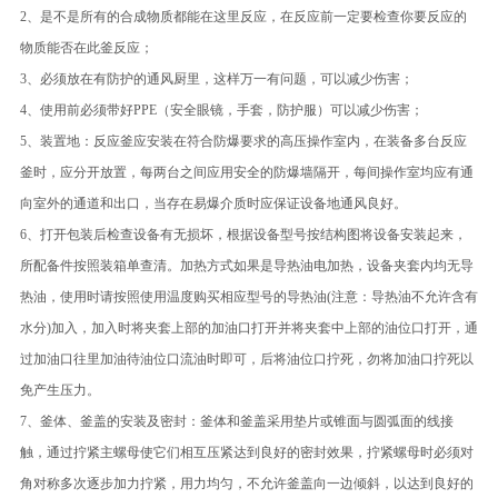
2、是不是所有的合成物质都能在这里反应，在反应前一定要检查你要反应的
物质能否在此釜反应；
3、必须放在有防护的通风厨里，这样万一有问题，可以减少伤害；
4、使用前必须带好PPE（安全眼镜，手套，防护服）可以减少伤害；
5、装置地：反应釜应安装在符合防爆要求的高压操作室内，在装备多台反应
釜时，应分开放置，每两台之间应用安全的防爆墙隔开，每间操作室均应有通
向室外的通道和出口，当存在易爆介质时应保证设备地通风良好。
6、打开包装后检查设备有无损坏，根据设备型号按结构图将设备安装起来，
所配备件按照装箱单查清。加热方式如果是导热油电加热，设备夹套内均无导
热油，使用时请按照使用温度购买相应型号的导热油(注意：导热油不允许含有
水分)加入，加入时将夹套上部的加油口打开并将夹套中上部的油位口打开，通
过加油口往里加油待油位口流油时即可，后将油位口拧死，勿将加油口拧死以
免产生压力。
7、釜体、釜盖的安装及密封：釜体和釜盖采用垫片或锥面与圆弧面的线接
触，通过拧紧主螺母使它们相互压紧达到良好的密封效果，拧紧螺母时必须对
角对称多次逐步加力拧紧，用力均匀，不允许釜盖向一边倾斜，以达到良好的