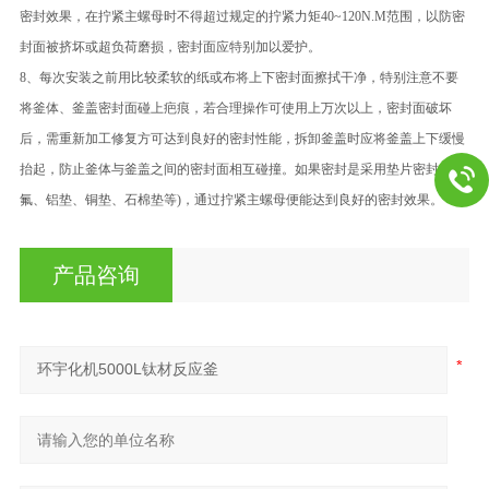
密封效果，在拧紧主螺母时不得超过规定的拧紧力矩40~120N.M范围，以防密
封面被挤坏或超负荷磨损，密封面应特别加以爱护。
8、每次安装之前用比较柔软的纸或布将上下密封面擦拭干净，特别注意不要
将釜体、釜盖密封面碰上疤痕，若合理操作可使用上万次以上，密封面破坏
后，需重新加工修复方可达到良好的密封性能，拆卸釜盖时应将釜盖上下缓慢
抬起，防止釜体与釜盖之间的密封面相互碰撞。如果密封是采用垫片密封（四
氟、铝垫、铜垫、石棉垫等)，通过拧紧主螺母便能达到良好的密封效果。
产品咨询