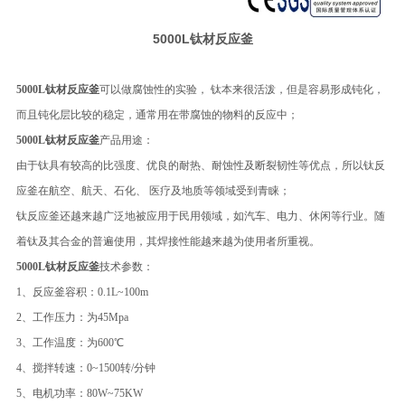
5000L钛材反应釜
5000L钛材反应釜
可以做腐蚀性的实验， 钛本来很活泼，但是容易形成钝化，
而且钝化层比较的稳定，通常用在带腐蚀的物料的反应中；
5000L钛材反应釜
产品用途：
由于钛具有较高的比强度、优良的耐热、耐蚀性及断裂韧性等优点，所以钛反
应釜在航空、航天、石化、 医疗及地质等领域受到青睐；
钛反应釜还越来越广泛地被应用于民用领域，如汽车、电力、休闲等行业。随
着钛及其合金的普遍使用，其焊接性能越来越为使用者所重视。
5000L钛材反应釜
技术参数：
1、反应釜容积：0.1L~100m
2、工作压力：为45Mpa
3、工作温度：为600℃
4、搅拌转速：0~1500转/分钟
5、电机功率：80W~75KW