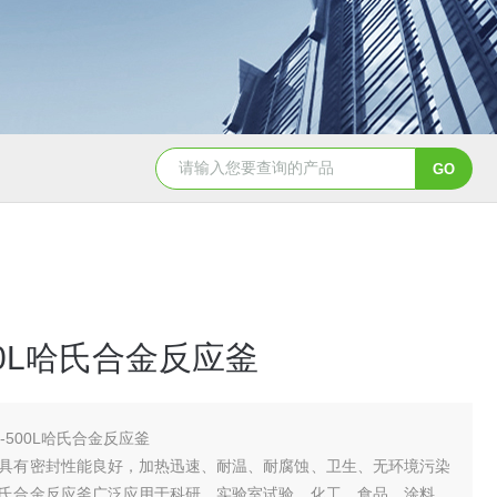
GSH-0.5L0.5L不锈钢磁力密封聚酯反应釜
GS
00L哈氏合金反应釜
H-500L哈氏合金反应釜
具有密封性能良好，加热迅速、耐温、耐腐蚀、卫生、无环境污染
氏合金反应釜广泛应用于科研、实验室试验、化工、食品、涂料、