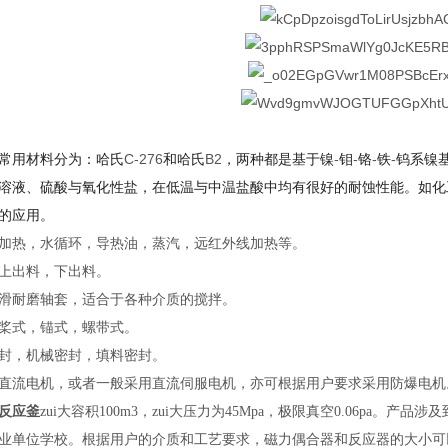
C-276
B2
-
-
-
-
常用材料分为：哈氏
和哈氏
，两种都是基于镍
钼
铬
铁
钨系镍
溶液、硫酸与氧化性盐，在低温与中温盐酸中均有很好的耐蚀性能。如化
的应用。
加热，水循环，导热油，蒸汽，远红外线加热等。
上出料，下出料。
滑耐磨轴套，适合于各种介质的搅拌。
桨式，锚式，螺带式。
封，机械密封，填料密封。
直流电机，或者一般采用直流伺服电机，亦可根据用户要求采用防爆电机
反应釜
zui大容积
100m3
，zui大压力为
45Mpa
，极限真空
0.06pa
。产品涉及
业单位学校。根据用户的介质和工艺要求，磁力偶合器和反应器的大小可