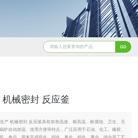
GSH-0.5L0.5L不锈钢磁力密封聚酯反应釜
GS
 机械密封 反应釜
生产 机械密封 反应釜具有加热迅速、耐高温、耐腐蚀、卫生、无
锅炉自动加温、使用方便等特点，广泛应用于石油、化工、橡胶、
药、食品、用来完成硫化、硝化、氢化、烃化、聚合、缩合等工艺