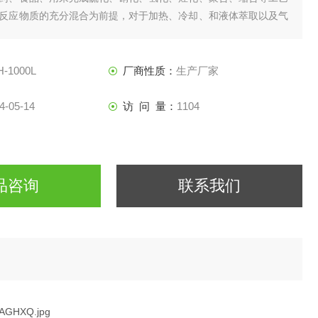
反应物质的充分混合为前提，对于加热、冷却、和液体萃取以及气
变化过程均需要采用搅拌装置才能得到到好的效果，并可为客户设
反应釜。
H-1000L
厂商性质：
生产厂家
4-05-14
访 问 量：
1104
品咨询
联系我们