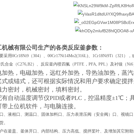
工机械有限公司生产的各类反应釜参数：
要采用
0Cr18Ni9（304）、00Cr17Ni14Mo2(316L)、1Cr18Ni9
、哈氏合金（C276,B2）、反应釜内喷四氟（PTFE，PFA, PPL）及衬镍（Ni
电加热，电磁加热，远红外加热，导热油加热，蒸汽
桨式或锚式，还可根据实际情况和用户要求确定搅拌
磁力密封，机械密封，填料密封。
有自动温度调节仪PID或者PLC，控温精度±1℃
可带上位机软件，与电脑连接。
口、液相口、测温口、固体加料口、压力表泄压阀（安全阀）口、视镜口
货。
户在釜盖、釜体开口、内部结构、压力高低、搅拌桨叶、及增加其它附助