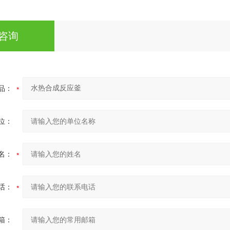
咨询
品：
位：
名：
话：
箱：