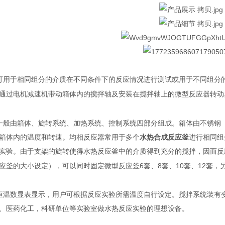
用于相同组分的介质在不同条件下的反应情况进行测试或用于不同组分
通过电机减速机带动箱体内的搅拌轴及安装在搅拌轴上的微型反应器转动
般由箱体、旋转系统、加热系统、控制系统四部分组成。箱体由不锈钢
箱体内的温度和转速。均相反应器常用于多个
水热合成反应釜
进行相同组
实验。由于支架的旋转使得水热反应釜中的介质得到充分的搅拌，因而反
6
8
10
12
应釜的大小设定），可以同时固定微型反应釜
套、
套、
套、
套，
温数显表显示，用户可根据反应实验所需温度自行设定。搅拌系统装有
、医药化工，科研单位等实验室做水热反应实验的理想设备。