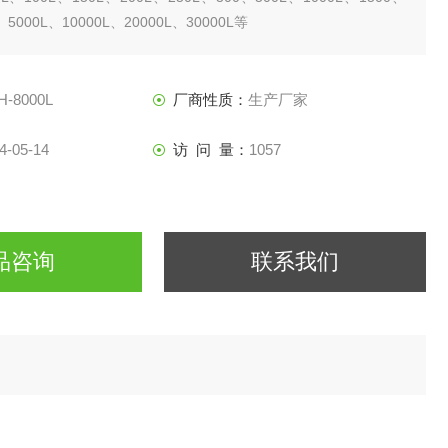
、5000L、10000L、20000L、30000L等
力反应釜主要采用不锈钢与碳钢复合板材质，也可用纯不锈钢及有
等。
H-8000L
厂商性质：
生产厂家
4-05-14
访 问 量：
1057
品咨询
联系我们