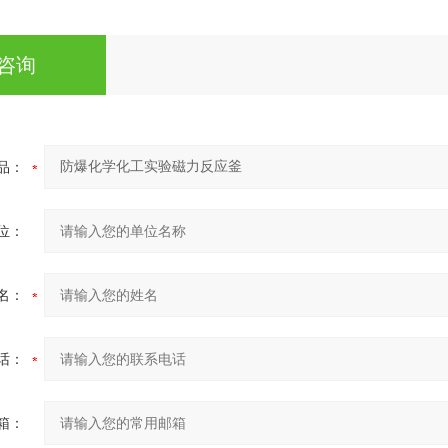
咨询
品：
位：
名：
话：
箱：