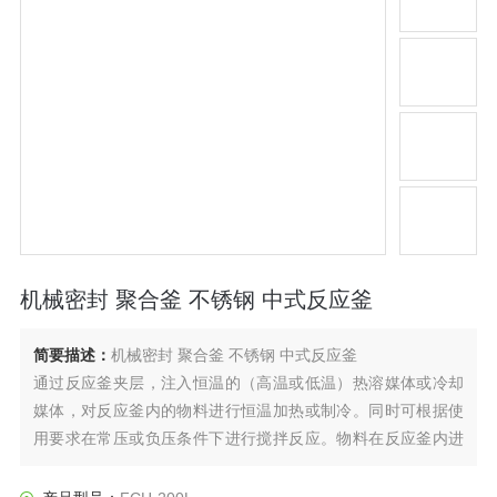
机械密封 聚合釜 不锈钢 中式反应釜
简要描述：
机械密封 聚合釜 不锈钢 中式反应釜
通过反应釜夹层，注入恒温的（高温或低温）热溶媒体或冷却
媒体，对反应釜内的物料进行恒温加热或制冷。同时可根据使
用要求在常压或负压条件下进行搅拌反应。物料在反应釜内进
行反应，并能控制反应溶液的蒸发与回流，反应完毕，物料可
从釜底的出料口放出，操作极为方便。