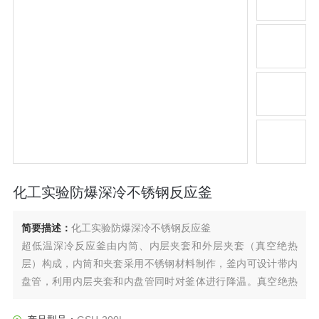
化工实验防爆深冷不锈钢反应釜
简要描述：
化工实验防爆深冷不锈钢反应釜
超低温深冷反应釜由内筒、内层夹套和外层夹套（真空绝热
层）构成，内筒和夹套采用不锈钢材料制作，釜内可设计带内
盘管，利用内层夹套和内盘管同时对釜体进行降温。真空绝热
层可起到良好的保温效果，根据容积大小可选用多层高真空隔
热。同时也可根据用户需求制作低温反应釜。