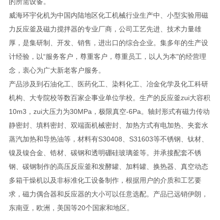
的所需设备。
威海环宇化机为中国内陆地区化工机械行业生产中、小型实验用磁
力反应釜及磁力搅拌器的专业厂商，公司工艺先进、技术力量雄
厚，是集研制、开发、销售，进出口的综合企业。集多年的生产设
计经验，以“服务客户，尊重客户，尊重员工，以人为本"的经营理
念，衷心为广大新老客户服务。
产品涉及到石油化工、医药化工、染料化工、冶金化学及化工科研
机构、大专院校等数百家企事业单位学校。生产的反应釜zui大容积
10m3，zui大压力为30MPa，极限真空-6Pa。轴封形式有磁力传动
静密封、填料密封、双端面机械密封、加热方式有电加热、夹套水
蒸汽加热和导热油等，材料有S30408、S31603等不锈钢、钛材、
镍及镍合金、锆材、碳钢和透明硼硅玻璃釜等。并承接配套不锈
钢、碳钢制作的高压反应釜和发酵罐、加料罐、换热器、真空动态
多箱干燥机以及非标准化工设备制作，根据用户的介质和工艺要
求，磁力偶合器和反应器的大小可以任意选配。产品已远销伊朗，
东南亚，欧洲，美国等20个国家和地区。