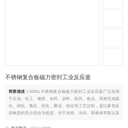
不锈钢复合板磁力密封工业反应釜
简要描述：
5000L不锈钢复合板磁力密封工业反应釜广泛应用
于石油、化工、橡胶、农药、染料、医药、食品、用来完成硫
化、硝化、氢化、烃化、聚合、缩合等工艺过程，是以参加反
应物质的充分混合为前提，对于加热、冷却、和液体萃取以及
气体吸收等物理变化过程均需要采用搅拌装置才能得到到好的
效果，是化工，制药等行业理想的所需设备。