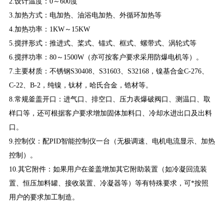
2.设计温度：0～600度
3.加热方式：电加热、油浴电加热、外循环加热等
4.加热功率：1KW～15KW
5.搅拌形式：推进式、桨式、锚式、框式、螺带式、涡轮式等
6.搅拌功率：80～1500W（亦可按客户要求采用防爆电机等）。
7.主要材质：不锈钢S30408、S31603、S32168，镍基合金C-276、
C-22、B-2，纯镍，钛材，哈氏合金，锆材等。
8.常规釜盖开口：进气口、排空口、压力表爆破阀口、测温口、取
样口等，还可根据客户要求增加固体加料口、冷却水进出口及出料
口。
9.控制仪：配PID智能控制仪一台（无极调速、电机电流显示、加热
控制）。
10.其它附件：如果用户在釜盖增加其它附助装置（如冷凝回流装
置、恒压加料罐、接收装置、冷凝器等）等有特殊要求，可*按照
用户的要求加工制造。