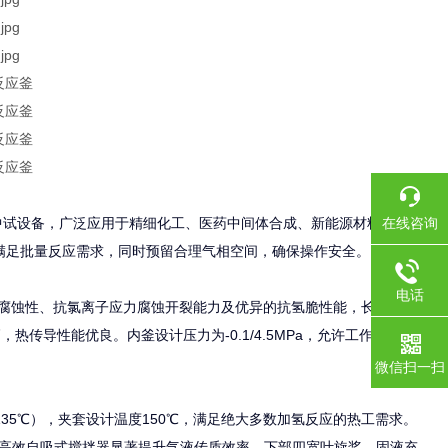
在线咨询
中试设备，广泛应用于精细化工、医药中间体合成、新能源材料研发、
分满足批量反应需求，同时预留合理气相空间，确保操作安全。
电话
，具备耐腐蚀性、抗氯离子应力腐蚀开裂能力及优异的抗氢脆性能，长期稳定
传导性能优良。内釜设计压力为-0.1/4.5MPa，允许工作压力达
微信扫一扫
35℃），夹套设计温度150℃，满足绝大多数加氢反应的热工需求。
高效自吸式搅拌器显著提升气液传质效率，下部四宽叶旋桨、固液充