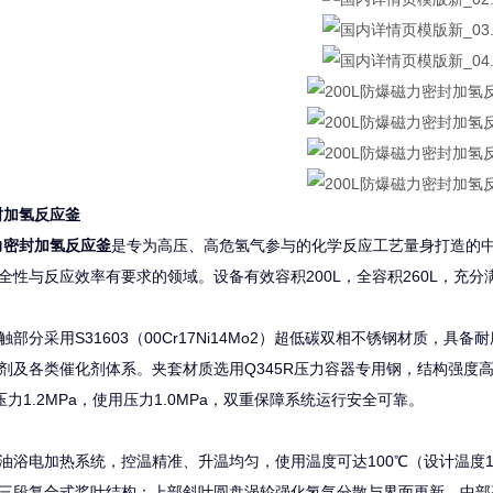
封加氢反应釜
磁力密封加氢反应釜
是专为高压、高危氢气参与的化学反应工艺量身打造的
全性与反应效率有要求的领域。设备有效容积200L，全容积260L，充
部分采用S31603（00Cr17Ni14Mo2）超低碳双相不锈钢材质
剂及各类催化剂体系。夹套材质选用Q345R压力容器专用钢，结构强度高，热
压力1.2MPa，使用压力1.0MPa，双重保障系统运行安全可靠。
油浴电加热系统，控温精准、升温均匀，使用温度可达100℃（设计温度1
三段复合式桨叶结构：上部斜叶圆盘涡轮强化氢气分散与界面更新，中部