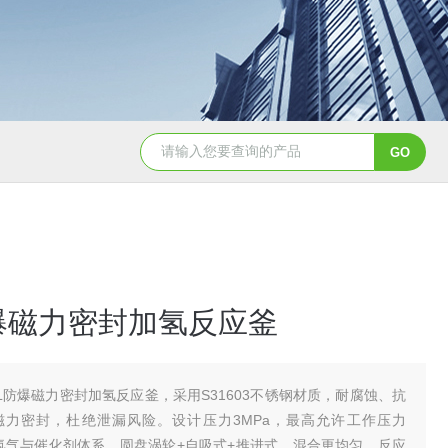
GSH-0.5L0.5L不锈钢磁力密封聚酯反应釜
GS
防爆磁力密封加氢反应釜
0L防爆磁力密封加氢反应釜，采用S31603不锈钢材质，耐腐蚀、抗
磁力密封，杜绝泄漏风险。设计压力3MPa，最高允许工作压力
适配氢气与催化剂体系。圆盘涡轮+自吸式+推进式，混合更均匀，反应