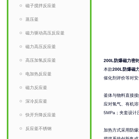
磁子搅拌反应釜
蒸压釜
磁力驱动高压反应釜
磁力高压反应釜
高压加氢反应釜
200L防爆磁力密
本款
200L防爆
电加热反应釜
催化剂评价等对安
磁力反应釜
釜体与物料直接接触
深冷反应釜
应对氢气、有机溶
5MPa；夹套设计
快开升降反应釜
反应釜不锈钢
加热方式采用防爆
搅拌系统创新集成