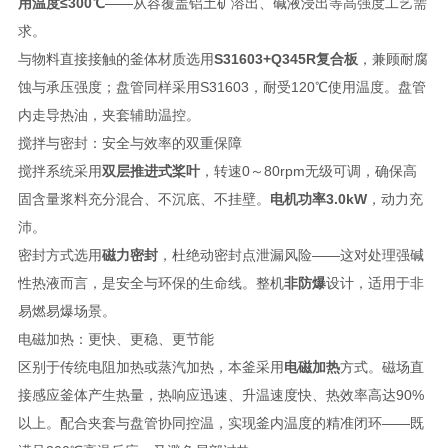
用温度≤300℃
——从容覆盖铝土矿溶出、碱液浸出等高强度工艺需
求。
与物料直接接触的釜体材质选用
S31603+Q345R复合板
，兼顾耐腐
蚀与承压强度；盘管同样采用S31603，耐受120℃使用温度。盘管
内走导热油，夹套辅助温控。
搅拌与密封：安全与效率的双重保障
搅拌系统采用
双层推进式桨叶
，转速0～80rpm无级可调，确保高
固含量浆料充分混合、不沉底、不挂壁。
电机功率3.0kW
，动力充
沛。
密封方式选用
磁力密封
，杜绝动密封点泄漏风险——这对处理强碱
性热液而言，是安全与环保的生命线。整机
非防爆
设计，适用于非
易燃易爆场景。
电磁加热：更快、更稳、更节能
区别于传统电阻加热或蒸汽加热，本釜采用
电磁加热
方式。磁场直
接感应釜体产生热量，热响应迅速、升温速度快、热效率高达90%
以上。配合夹套与盘管协同控温，实现釜内温度的精准闭环——既