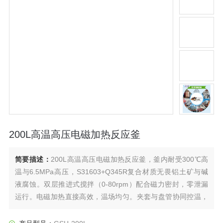
200L高温高压电磁加热反应釜
简要描述：
200L高温高压电磁加热反应釜，釜内耐受300℃高
温与6.5MPa高压，S31603+Q345R复合材质无畏铝土矿与碱
液腐蚀。双层推进式搅拌（0-80rpm）配合磁力密封，零泄漏
运行。电磁加热直接高效，温场均匀。夹套与盘管协同控温，
精准锁定反应节奏。为苛刻湿法冶金而生，让强腐蚀、高温高
压成为您的可控变量。