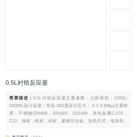
0.5L衬锆反应釜
简要描述：
0.5L衬锆反应釜主要参数：公称容积：1000L-
20000L设计温度：常温-300度设计压力：-0.1-9.8Mpa主要材
质：不锈钢S30408，S31603，S32168，有色金属C-276，
C22，镍材，锆材，钛材，蒙耐尔合金。加热方式：电加热，
水循环，油循环，蒸汽循环，远红外线加热等。搅拌形式：推
进式、桨式、锚式、涡轮式，还可根据实际情况和用户要求确