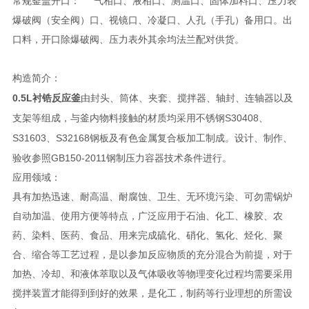
常规釜盖开口：
气相口、液相口、测温口、固体加料口、压力表
爆破阀（安全阀）口、视镜口、冷凝口、人孔（手孔）备用口。出
口料，开口除爆破阀、压力表外其余均法兰配对供货。
构造简介：
0.5L衬锆反应釜
由封头、筒体、夹套、搅拌器、轴封、连轴器以及
S30408
支架等组成，与釜内物料接触的材质均采用不锈钢
、
S31603
S32168
、
钢板及有色金属复合板加工制成。设计、制作、
GB150-2011
验收参照
钢制压力容器技术条件进行。
应用领域：
具有加热迅速、耐高温、耐腐蚀、卫生、无环境污染、可勿需锅炉
自动加温、使用方便等特点，广泛应用于石油、化工、橡胶、农
药、染料、医药、食品、用来完成硫化、硝化、氢化、烃化、聚
合、缩合等工艺过程，是以参加反应物质的充分混合为前提，对于
加热、冷却、和液体萃取以及气体吸收等物理变化过程均需要采用
搅拌装置才能得到到好的效果，是化工，制药等行业理想的所需设