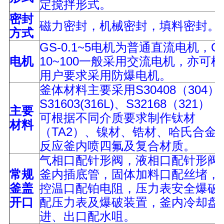
定搅拌形式。
密封
磁力密封，机械密封，填料密封。
方式
GS-0.1~5电机为普通直流电机，GS
电机
10~100一般采用交流电机，亦可
用户要求采用防爆电机。
釜体材料主要采用S30408（304）
S31603(316L)、S32168（321）
主要
可根据不同介质要求制作钛材
材料
（TA2）、镍材、锆材、哈氏合金
反应釜内喷四氟及复合材质。
气相口配针形阀，液相口配针形阀
常规
釜内插底管，固体加料口配丝堵，
釜盖
控温口配铂电阻，压力表安全爆破
开口
配压力表及爆破装置，釜内冷却盘
进、出口配水咀。