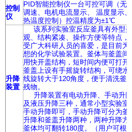
PID智能控制仪一台可控可调（无
控制
调速、电机电流显示、 温度显示、
仪
热温度控制）控温精度为±1℃
该系列实验室反应釜具有外型
观、结构紧凑、操作方便等特点，
受广大科研人员的喜爱，是目前为
想的化学试验装置。釜体与釜盖间
用快开盖结构，短时间内便可打开
釜盖上设有手摇旋转结构，可绕水
升降
线旋转大于120角度，便于清洗釜
装置
残物。
升降装置有电动升降、手动升
及液压升降三种，通常小型实验室
手动升降即可，手动升降可分为釜
升降和釜盖升降两种，两种升降方
釜体均可翻转180度。（用户可根