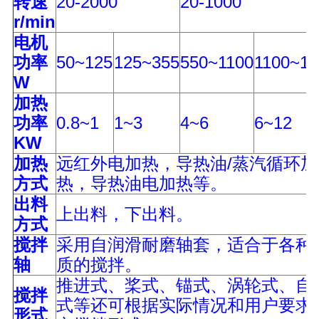
转速
20-2000
20-1000
r/min
电机
功率
50~125
125~355
550~1100
1100~15
W
加热
功率
0.8~1
1~3
4~6
6~12
KW
加热
远红外电加热，导热油/蒸汽循环加
方式
热，导热油电加热等。
出料
上出料，下出料。
方式
搅拌
采用自润滑耐磨轴套，适合于各种
轴
质的搅拌。
推进式、桨式、锚式、涡轮式、自
搅拌
式等还可根据实际情况和用户要求
形式