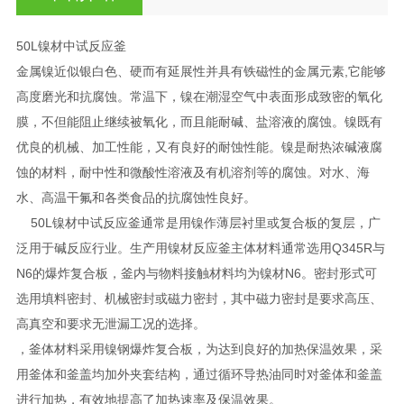
50L镍材中试反应釜
金属镍近似银白色、硬而有延展性并具有铁磁性的金属元素,它能够
高度磨光和抗腐蚀。常温下，镍在潮湿空气中表面形成致密的氧化
膜，不但能阻止继续被氧化，而且能耐碱、盐溶液的腐蚀。镍既有
优良的机械、加工性能，又有良好的耐蚀性能。镍是耐热浓碱液腐
蚀的材料，耐中性和微酸性溶液及有机溶剂等的腐蚀。对水、海
水、高温干氟和各类食品的抗腐蚀性良好。
50L镍材中试反应釜通常是用镍作薄层衬里或复合板的复层，广
泛用于碱反应行业。生产用镍材反应釜主体材料通常选用Q345R与
N6的爆炸复合板，釜内与物料接触材料均为镍材N6。密封形式可
选用填料密封、机械密封或磁力密封，其中磁力密封是要求高压、
高真空和要求无泄漏工况的选择。
，釜体材料采用镍钢爆炸复合板，为达到良好的加热保温效果，采
用釜体和釜盖均加外夹套结构，通过循环导热油同时对釜体和釜盖
进行加热，有效地提高了加热速率及保温效果。